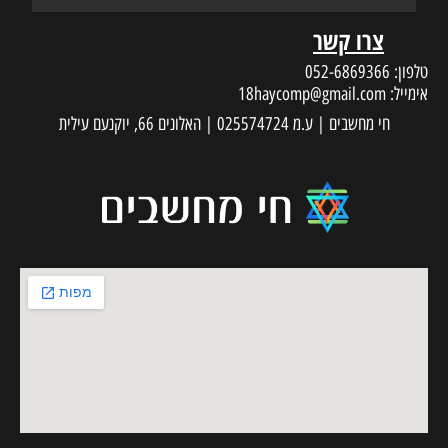
צרו קשר
טלפון:
052-6869366
אימייל:
18haycomp@gmail.com
חי מחשבים | ע.מ 025574724 | האלונים 66, יוקנעם עילית