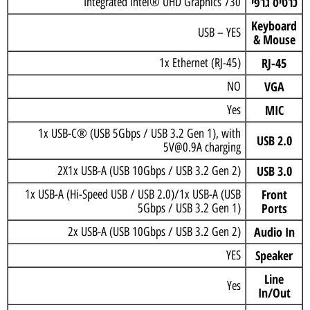
כרטיס גרפי
Integrated Intel® UHD Graphics 730
Keyboard
USB – YES
& Mouse
RJ-45
1x Ethernet (RJ-45)
VGA
NO
MIC
Yes
1x USB-C® (USB 5Gbps / USB 3.2 Gen 1), with
USB 2.0
5V@0.9A charging
USB 3.0
2X1x USB-A (USB 10Gbps / USB 3.2 Gen 2)
Front
1x USB-A (Hi-Speed USB / USB 2.0)/1x USB-A (USB
Ports
5Gbps / USB 3.2 Gen 1)
Audio In
2x USB-A (USB 10Gbps / USB 3.2 Gen 2)
Speaker
YES
Line
Yes
In/Out