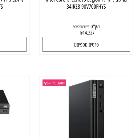
מחשב נייח Intel Core i7 Lenovo Legion T7
מחשב נייח 
00GHYS
34IRZ8 90V700FHYS
מק"ט:
מק"ט
90V700FHYS
70
14,327
₪
פרטים נוספים
פרטי
מחשב נייח עסקי