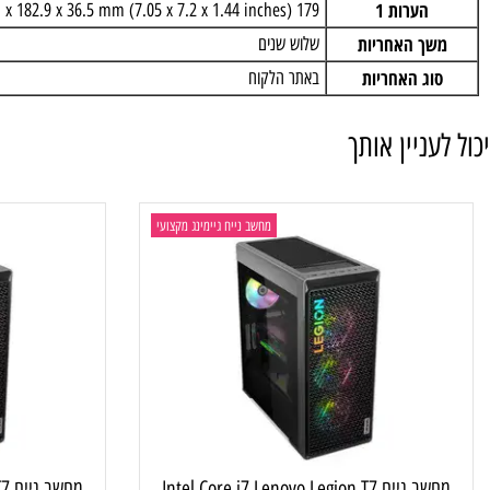
כת הפעלה
Windows 11 Pro, English, Hebrew
תוספות
מקלדת + עכבר USB
הערות 1
179 x 182.9 x 36.5 mm (7.05 x 7.2 x 1.44 inches)
ך האחריות
שלוש שנים
ג האחריות
באתר הלקוח
ניין אותך
מחשב נייח גיימינג מקצועי