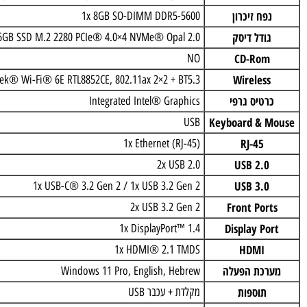
לוח אם
Intel® SoC Platform
מעבד
) / 12T, P-core 2.2 / 4.8GHz, E-core 1.6 / 3.6GHz, 12MB
פח זיכרון
1x 8GB SO-DIMM DDR5-5600
ודל דיסק
256GB SSD M.2 2280 PCIe® 4.0×4 NVMe® Opal 2.0
CD-Rom
NO
Wireles
Realtek® Wi-Fi® 6E RTL8852CE, 802.11ax 2×2 + BT5.3
רטיס גרפי
Integrated Intel® Graphics
Keyboard & 
USB
RJ-45
1x Ethernet (RJ-45)
USB 2.0
2x USB 2.0
USB 3.0
1x USB-C® 3.2 Gen 2 / 1x USB 3.2 Gen 2
Front Por
2x USB 3.2 Gen 2
Display Po
1x DisplayPort™ 1.4
HDMI
1x HDMI® 2.1 TMDS