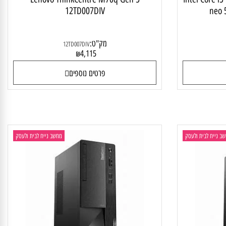
Intel Core i5
Lenovo ThinkCentre M70q Gen 5
12TD007DIV
ne
מק"ט:
12TD007DIV
4,115
₪
פרטים נוספים
יח לבית ולעסק
מחשב נייח לבית ולעסק