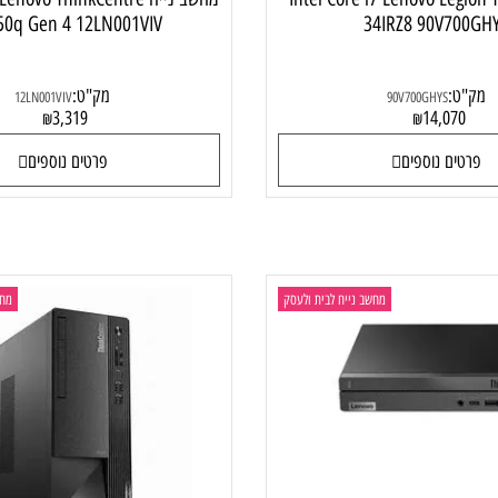
Intel Core i7 Lenovo Legion T7
מחשב נייח  Lenovo ThinkCentre
o 50q Gen 4 12LN001VIV
34IRZ8 90V7
:
מק"ט:
12LN001VIV
90V700GHYS
3,319
14,0
₪
₪
ם נוספים
פרטים נוספים
מחשב נייח לבית ולעסק
מחשב ני