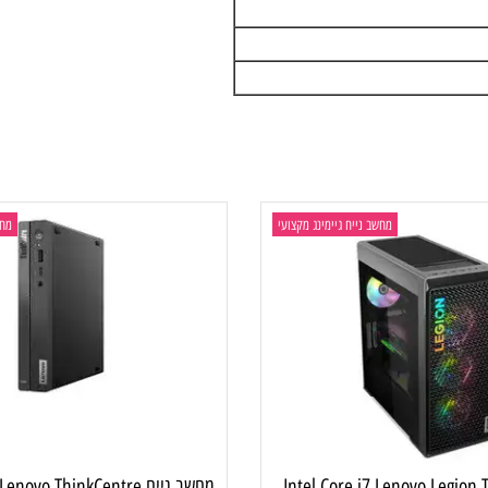
מחשב נייח גיימינג מקצועי
מחשב ני