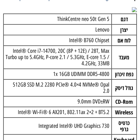
דגם
ThinkCentre neo 50t Gen 5
יצרן
Lenovo
לוח אם
Intel® B760 Chipset
Intel® Core i7-14700, 20C (8P + 12E) / 28T, Max
מעבד
Turbo up to 5.4GHz, P-core 2.1 / 5.3GHz, E-core 1.5 /
4.2GHz, 33MB
נפח זיכרון
1x 16GB UDIMM DDR5-4800
512GB SSD M.2 2280 PCIe® 4.0×4 NVMe® Opal
גודל דיסק
2.0
CD-Rom
9.0mm DVD±RW
Wireless
Intel® Wi-Fi® 6 AX201, 802.11ax 2×2 + BT5.2
כרטיס
Integrated Intel® UHD Graphics 730
גרפי
Keyboard