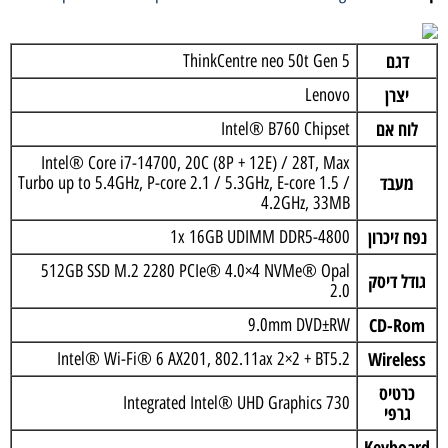
דגם
ThinkCentre neo 50t Gen 5
יצרן
Lenovo
לוח אם
Intel® B760 Chipset
Intel® Core i7-14700, 20C (8P + 12E) / 28T, Max
מעבד
Turbo up to 5.4GHz, P-core 2.1 / 5.3GHz, E-core 1.5 /
4.2GHz, 33MB
נפח זיכרון
1x 16GB UDIMM DDR5-4800
512GB SSD M.2 2280 PCIe® 4.0×4 NVMe® Opal
גודל דיסק
2.0
CD-Rom
9.0mm DVD±RW
Wireless
Intel® Wi-Fi® 6 AX201, 802.11ax 2×2 + BT5.2
כרטיס
Integrated Intel® UHD Graphics 730
גרפי
Keyboard