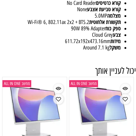
קורא כרטיסים
No Card Reader
קורא טביעת אצבע
None
מצלמה
5.0MP
תקשורת אלחוטית
Wi-Fi® 6, 802.11ax 2x2 + BT5.2
ספק כוח
90W 89% Adapter
צבע
Cloud Grey
מידות
611.72x192x473.16mm
משקל
Around 7.1 kg
יכול לעניין אותך
מחשב ALL IN ONE
מחשב ALL IN ONE