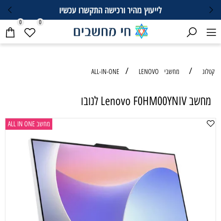
לייעוץ מהיר ורכישה התקשרו עכשיו
0
0
/
/
קטלוג
מחשבי ALL-IN-ONE
LENOVO
מחשב Lenovo F0HM00YNIV לנובו
מחשב ALL IN ONE