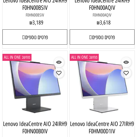
Lenovo IdeaCentre AIO 24IRH9
Lenovo IdeaCentre 24IRH9
F0HN00BSIV
F0HN00AQIV
F0HN00BSIV
F0HN00AQIV
3,189
3,618
₪
₪
פרטים נוספים
פרטים נוספים
מחשב ALL IN ONE
מחשב ALL IN ONE
Lenovo IdeaCentre AIO 24IRH9
Lenovo IdeaCentre AIO 27IRH9
F0HN00B0IV
F0HM00D1IV