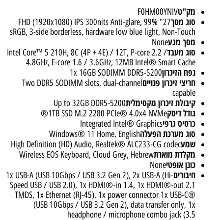
מק"ט
F0HM00YNIV
סוג מסך
27" FHD (1920x1080) IPS 300nits Anti-glare, 99%
sRGB, 3-side borderless, hardware low blue light, Non-Touch
מסך מגע
None
סוג מעבד
Intel Core™ 5 210H, 8C (4P + 4E) / 12T, P-core 2.2 /
4.8GHz, E-core 1.6 / 3.6GHz, 12MB Intel® Smart Cache
נפח הזיכרון
1x 16GB SODIMM DDR5-5200
חריצי זיכרון פנויים
Two DDR5 SODIMM slots, dual-channel
capable
קיבולת זיכרון מקסימלית
Up to 32GB DDR5-5200
גודל דיסק
1TB SSD M.2 2280 PCIe® 4.0x4 NVMe®
כרטיס גרפי
Integrated Intel® Graphics
סוג מערכת הפעלה
Windows® 11 Home, English
שמע
High Definition (HD) Audio, Realtek® ALC233-CG codec
מקלדת מוארת
Wireless EOS Keyboard, Cloud Grey, Hebrew
כונן אופטי
None
חיבורים
1x USB-A (USB 10Gbps / USB 3.2 Gen 2), 2x USB-A (Hi-
Speed USB / USB 2.0), 1x HDMI®-in 1.4, 1x HDMI®-out 2.1
TMDS, 1x Ethernet (RJ-45), 1x power connector 1x USB-C®
(USB 10Gbps / USB 3.2 Gen 2), data transfer only, 1x
headphone / microphone combo jack (3.5