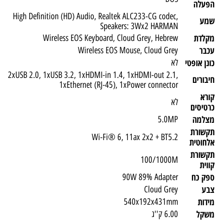
הפעלה
High Definition (HD) Audio, Realtek ALC233-CG codec,
שמע
Speakers: 3Wx2 HARMAN
מקלדת
Wireless EOS Keyboard, Cloud Grey, Hebrew
עכבר
Wireless EOS Mouse, Cloud Grey
כונן אופטי
לא
2xUSB 2.0, 1xUSB 3.2, 1xHDMI-in 1.4, 1xHDMI-out 2.1,
חיבורים
1xEthernet (RJ-45), 1xPower connector
קורא
לא
כרטיסים
מצלמה
5.0MP
תקשורת
Wi-Fi® 6, 11ax 2x2 + BT5.2
אלחוטית
תקשורת
100/1000M
קווית
ספק כח
90W 89% Adapter
צבע
Cloud Grey
מידות
540x192x431mm
משקל
6.00 ק''ג