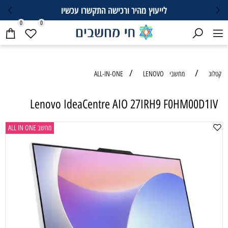
לייעוץ מהיר ורכישה התקשרו עכשיו
0
0
/
/
קטלוג
מחשבי ALL-IN-ONE
LENOVO
Lenovo IdeaCentre AIO 27IRH9 F0HM00D1IV
מחשב ALL IN ONE