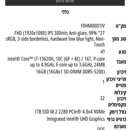
כללי
מק"ט
F0HM00D1IV
27" FHD (1920x1080) IPS 300nits Anti-glare, 99%
סוג מסך
sRGB, 3-side borderless, hardware low blue light, Non-
Touch
מגע
לא
Intel® Core™ i7-13620H, 10C (6P + 4E) / 16T, P-core
מעבד
up to 4.9GHz, E-core up to 3.6GHz, 24MB
זיכרון
(16GB (16GBx1 SO-DIMM DDR5-5200
חריצי זיכרון
1
פנויים
קיבלות
זיכרון
32
מקסימלית
גודל דיסק
1TB SSD M.2 2280 PCIe® 4.0x4 NVMe
כרטיס גרפי
Integrated Intel® UHD Graphics
מערכת
DOS