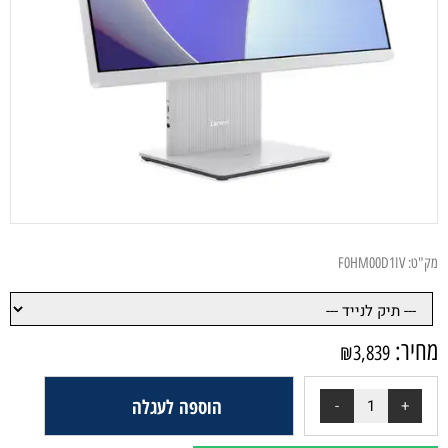
מק"ט:
F0HM00D1IV
מחיר:
₪
3,839
הוספה לעגלה