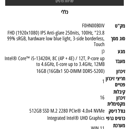
כללי
מק"ט
F0HN00B0IV
23.8" FHD (1920x1080) IPS Anti-glare 250nits, 100Hz,
סוג מסך
99% sRGB, hardware low blue light, 3-side borderless,
Touch
מגע
כן
Intel® Core™ i5-13420H, 8C (4P + 4E) / 12T, P-core up
מעבד
to 4.6GHz, E-core up to 3.4GHz, 12MB
זיכרון
(16GB (16GBx1 SO-DIMM DDR5-5200
חריצי זיכרון
1
פנויים
קיבלות
זיכרון
16
מקסימלית
גודל דיסק
512GB SSD M.2 2280 PCIe® 4.0x4 NVMe
כרטיס גרפי
Integrated Intel® UHD Graphics
מערכת
WIN 11