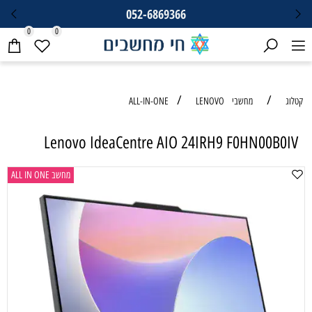
052-6869366
0
0
/
/
קטלוג
מחשבי ALL-IN-ONE
LENOVO
Lenovo IdeaCentre AIO 24IRH9 F0HN00B0IV
מחשב ALL IN ONE