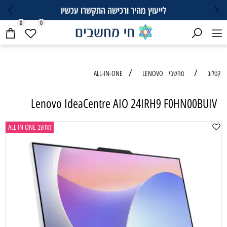
לייעוץ מהיר ורכישה התקשרו עכשיו
0
0
/
/
קטלוג
מחשבי ALL-IN-ONE
LENOVO
Lenovo IdeaCentre AIO 24IRH9 F0HN00BUIV
מחשב ALL IN ONE