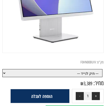
מק"ט:
F0HN00BUIV
מחיר:
₪
3,389
הוספה לעגלה