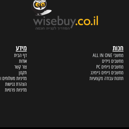
ERVICE
FAST DELIVERY
עד הבית תוך מספר ימי עסקים
נציגי שיר
מידע
A
דף הבית
 ניידים
אודות
נייחים PC
צור קשר
נייחים גיימינג
תקנון
עבודה מקצועיות
מדיניות משלוחים והחזרות
הצהרת נגישות