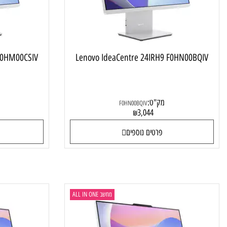
IRH9 F0HM00CSIV
Lenovo IdeaCentre 24IRH9 F0HN00B
מק"ט:
מק"ט
F0HN00BQIV
9
3,044
₪
פרטים נוספים
פרטי