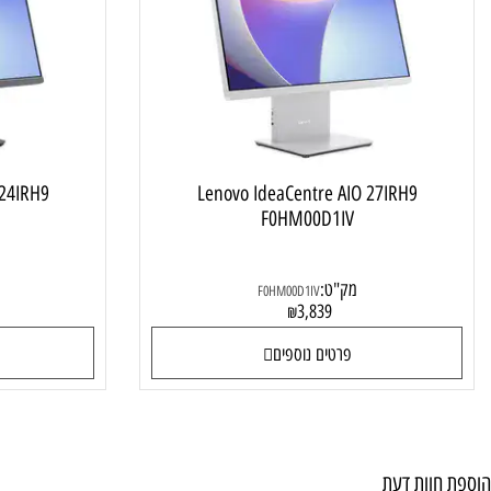
מחשב ALL IN ONE
e AIO 24IRH9
Lenovo IdeaCentre AIO 27IRH9
0IV
F0HM00D1IV
מק"ט:
מק"ט
F0HM00D1IV
0
3,839
₪
פרטים נוספים
פרטי