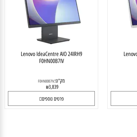
ALL IN
מחשב ALL IN ONE
Lenovo IdeaCentre AIO 24IRH9
Len
F0HN00B7IV
מק"ט:
F0HN00B7IV
3,839
₪
פרטים נוספים