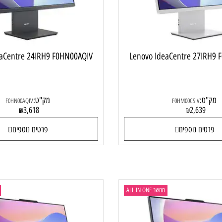
IdeaCentre 24IRH9 F0HN00AQIV
Lenovo IdeaCentre 27
:
מק"ט:
F0HN00AQIV
F0HM00CSIV
3,618
2,63
₪
₪
ם נוספים
פרטים נוספים