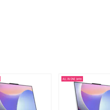
USB 2.0), 1x HDMI®-in 1.4, 1x HDMI®-out 2.1 TMDS, 1x Ethernet (RJ-45
מחשב ALL IN ONE
מחשב  ONE