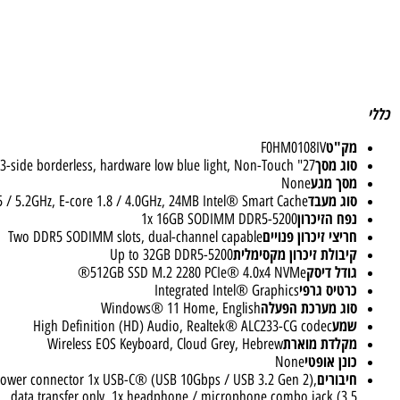
ק"ט
F0HM0108IV
וג מסך
27" QHD (2560x1440) IPS 350nits Anti-glare, 99% sRGB, 3-side borderless, hardware low blue light, Non-Touch
סך מגע
None
וג מעבד
core 2.5 / 5.2GHz, E-core 1.8 / 4.0GHz, 24MB Intel® Smart Cache
פח הזיכרון
1x 16GB SODIMM DDR5-5200
יצי זיכרון פנויים
Two DDR5 SODIMM slots, dual-channel capable
יבולת זיכרון מקסימלית
Up to 32GB DDR5-5200
ודל דיסק
512GB SSD M.2 2280 PCIe® 4.0x4 NVMe®
רטיס גרפי
Integrated Intel® Graphics
וג מערכת הפעלה
Windows® 11 Home, English
מע
High Definition (HD) Audio, Realtek® ALC233-CG codec
קלדת מוארת
Wireless EOS Keyboard, Cloud Grey, Hebrew