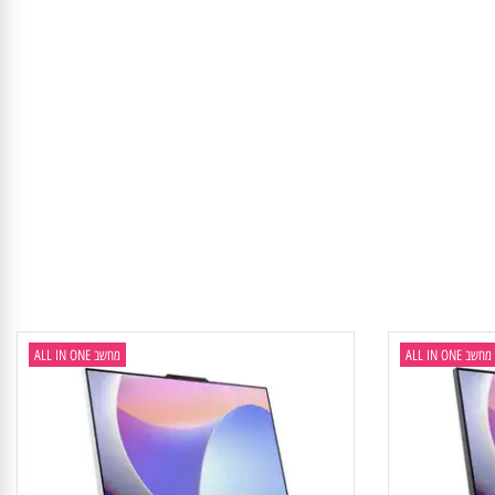
1x USB-A (USB 10Gbps / USB 3.2 Gen 2), 2x USB-A (Hi-Speed USB / 
ALL IN
מחשב ALL IN ONE