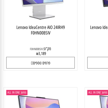
Lenovo IdeaCentre AIO 24IRH9
Lenovo 
F0HN00BSIV
מק"ט:
F0HN00BSIV
3,189
₪
פרטים נוספים