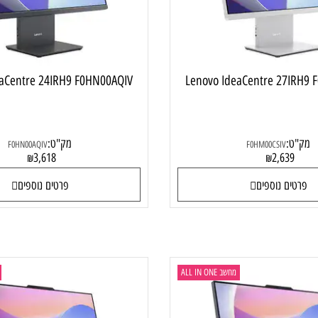
IdeaCentre 24IRH9 F0HN00AQIV
Lenovo IdeaCentre 27
:
מק"ט:
F0HN00AQIV
F0HM00CSIV
3,618
2,63
₪
₪
ם נוספים
פרטים נוספים