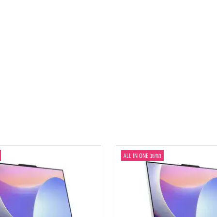
USB 2.0), 1x HDMI®-in 1.4, 1x HDMI®-out 2.1 TMDS, 1x Ethernet (RJ-45
מחשב ALL IN ONE
מחשב  ONE