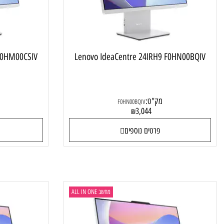
IRH9 F0HM00CSIV
Lenovo IdeaCentre 24IRH9 F0HN00B
מק"ט:
מק"ט
F0HN00BQIV
9
3,044
₪
פרטים נוספים
פרטי