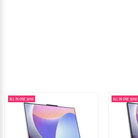
1x USB-A (USB 10Gbps / USB 3.2 Gen 2), 2x USB-A (Hi-Speed USB / 
ALL IN
מחשב ALL IN ONE