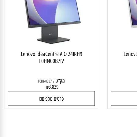
ALL IN
מחשב ALL IN ONE
Lenovo IdeaCentre AIO 24IRH9
Len
F0HN00B7IV
מק"ט:
F0HN00B7IV
3,839
₪
פרטים נוספים