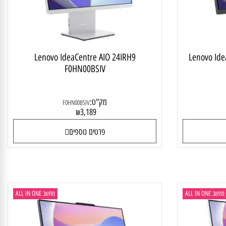
Lenovo IdeaCentre AIO 24IRH9
Lenovo 
F0HN00BSIV
מק"ט:
F0HN00BSIV
3,189
₪
פרטים נוספים