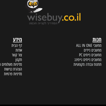
ERVICE
FAST DELIVERY
עד הבית תוך מספר ימי עסקים
נציגי שיר
מידע
A
דף הבית
 ניידים
אודות
נייחים PC
צור קשר
נייחים גיימינג
תקנון
עבודה מקצועיות
מדיניות משלוחים והחזרות
הצהרת נגישות