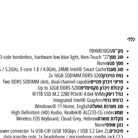
ק"ט
F0HM010GIV
וג מסך
27" FHD (1920x1080) IPS 300nits Anti-glare, 99% sRGB, 3-side borderless, hardware low blue light, Non-Touch
סך מגע
None
וג מעבד
core 2.5 / 5.2GHz, E-core 1.8 / 4.0GHz, 24MB Intel® Smart Cache
פח הזיכרון
2x 16GB SODIMM DDR5-5200
יצי זיכרון פנויים
Two DDR5 SODIMM slots, dual-channel capable
יבולת זיכרון מקסימלית
Up to 32GB DDR5-5200
ודל דיסק
1TB SSD M.2 2280 PCIe® 4.0x4 NVMe®
רטיס גרפי
Integrated Intel® Graphics
וג מערכת הפעלה
Windows® 11 Home, English
מע
High Definition (HD) Audio, Realtek® ALC233-CG codec
קלדת מוארת
Wireless EOS Keyboard, Cloud Grey, Hebrew