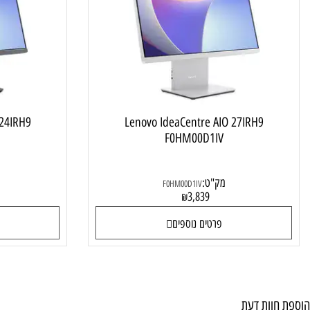
מחשב ALL IN ONE
e AIO 24IRH9
Lenovo IdeaCentre AIO 27IRH9
0IV
F0HM00D1IV
מק"ט:
מק"ט
F0HM00D1IV
0
3,839
₪
פרטים נוספים
פרטי