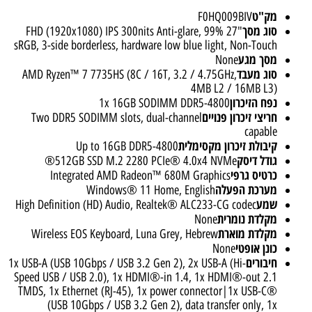
מק"ט
F0HQ009BIV
סוג מסך
"27 FHD (1920x1080) IPS 300nits Anti-glare, 99%
sRGB, 3-side borderless, hardware low blue light, Non-Touch
מסך מגע
None
סוג מעבד
AMD Ryzen™ 7 7735HS (8C / 16T, 3.2 / 4.75GHz,
4MB L2 / 16MB L3)
נפח הזיכרון
1x 16GB SODIMM DDR5-4800
חריצי זיכרון פנויים
Two DDR5 SODIMM slots, dual-channel
capable
קיבולת זיכרון מקסימלית
Up to 16GB DDR5-4800
גודל דיסק
512GB SSD M.2 2280 PCIe® 4.0x4 NVMe®
כרטיס גרפי
Integrated AMD Radeon™ 680M Graphics
מערכת הפעלה
Windows® 11 Home, English
שמע
High Definition (HD) Audio, Realtek® ALC233-CG codec
מקלדת נומרית
None
מקלדת מוארת
Wireless EOS Keyboard, Luna Grey, Hebrew
כונן אופטי
None
חיבורים
1x USB-A (USB 10Gbps / USB 3.2 Gen 2), 2x USB-A (Hi-
Speed USB / USB 2.0), 1x HDMI®-in 1.4, 1x HDMI®-out 2.1
TMDS, 1x Ethernet (RJ-45), 1x power connector|1x USB-C®
(USB 10Gbps / USB 3.2 Gen 2), data transfer only, 1x