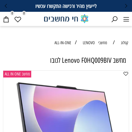
לייעוץ מהיר ורכישה התקשרו עכשיו
0
0
/
/
קטלוג
מחשבי ALL-IN-ONE
LENOVO
מחשב Lenovo F0HQ009BIV לנובו
מחשב ALL IN ONE