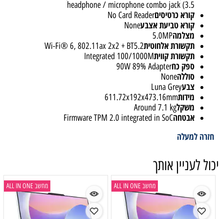
headphone / microphone combo jack (3.5
קורא כרטיסים
No Card Reader
קורא טביעת אצבע
None
מצלמה
5.0MP
תקשורת אלחוטית
Wi-Fi® 6, 802.11ax 2x2 + BT5.2
תקשורת קווית
Integrated 100/1000M
ספק כח
90W 89% Adapter
סוללה
None
צבע
Luna Grey
מידות
611.72x192x473.16mm
משקל
Around 7.1 kg
אבטחה
Firmware TPM 2.0 integrated in SoC
חזרה למעלה
יכול לעניין אותך
מחשב ALL IN ONE
מחשב ALL IN ONE