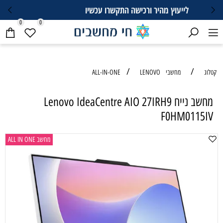
052-6869366
0
0
/
/
קטלוג
מחשבי ALL-IN-ONE
LENOVO
מחשב נייח Lenovo IdeaCentre AIO 27IRH9
F0HM0115IV
מחשב ALL IN ONE