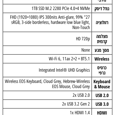
גודל דיסק
1TB SSD M.2 2280 PCIe 4.0×4 NVMe
27" FHD (1920×1080) IPS 300nits Anti-glare, 99%
רזולוציה
sRGB, 3-side borderless, hardware low blue light,
Non-Touch
מצלמה
HD 720p
קדמית
מסך מגע
None
Wireless
Wi-Fi 6, 11ax 2×2 + BT5.1
כרטיס
Integrated Intel® UHD Graphics
גרפי
Keyboard
Wireless EOS Keyboard, Cloud Grey, Hebrew-Wireless
& Mouse
EOS Mouse, Cloud Grey
USB 2.0
2x USB 2.0
USB 3.0
2x USB 3.2 Gen 2
HDMI
1x HDMI 1.4