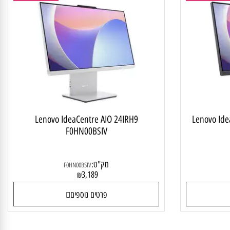
ALL IN
מחשב ALL IN ONE
Lenovo IdeaCentre AIO 24IRH9
Lenovo 
F0HN00BSIV
מק"ט:
F0HN00BSIV
3,189
₪