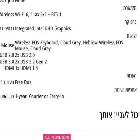
רזולוציה
borderless, hardware low blue light, Non-Touch
HD 720p
מצלמה קדמית
None
מסך מגע
Wireless
Wi-Fi 6, 11ax 2x2 + BT5.1
Integrated Intel UHD Graphics
כרטיס גרפי
Wireless EOS Keyboard, Cloud Grey, Hebrew-Wireless EO
oard & Mouse
Mouse, Cloud Grey
USB 2.0
2x USB 2.0
USB 3.0
2x USB 3.2 Gen 2
HDMI
1x HDMI 1.4
Free Dos
הערות 1
שירות
1-year, Courier or Carry-in
סוג האחריות
ניין אותך