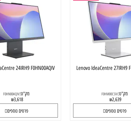
מחשב ALL IN ONE
מחשב  ONE
IdeaCentre 24IRH9 F0HN00AQIV
Lenovo IdeaCentre 27
:
מק"ט:
F0HN00AQIV
F0HM00CSIV
3,618
2,63
₪
₪