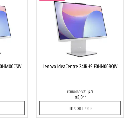
מחשב ALL IN ONE
IRH9 F0HM00CSIV
Lenovo IdeaCentre 24IRH9 F0HN00B
מק"ט:
מק"ט
F0HN00BQIV
9
3,044
₪