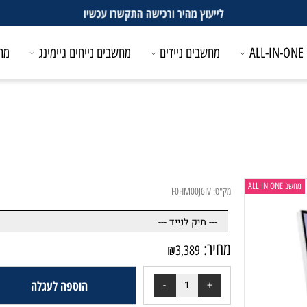
לייעוץ מהיר ורכישה התקשרו עכשיו
מחשבים ניידים
מחשבים נייחים גיימינג
מחשבים
מק"ט:
F0HM00J6IV
מחיר:
₪
3,389
הוספה לעגלה