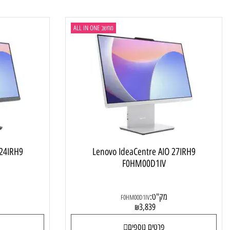
פרטים נוספים
פרטי
מחשב ALL IN ONE
e AIO 24IRH9
Lenovo IdeaCentre AIO 27IRH9
0IV
F0HM00D1IV