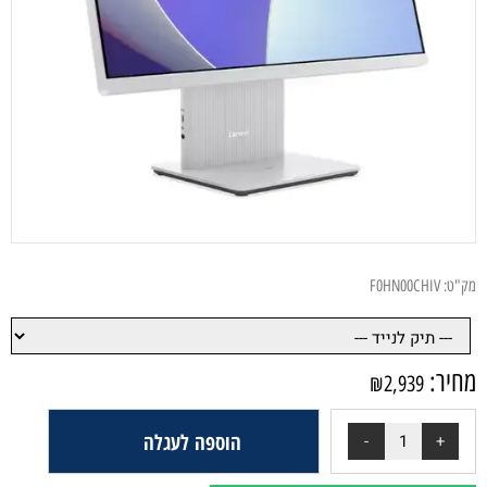
מק"ט:
F0HN00CHIV
מחיר:
₪
2,939
הוספה לעגלה