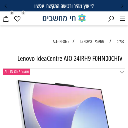
לייעוץ מהיר ורכישה התקשרו עכשיו
0
0
/
/
קטלוג
מחשבי ALL-IN-ONE
LENOVO
Lenovo IdeaCentre AIO 24IRH9 F0HN00CHIV
מחשב ALL IN ONE