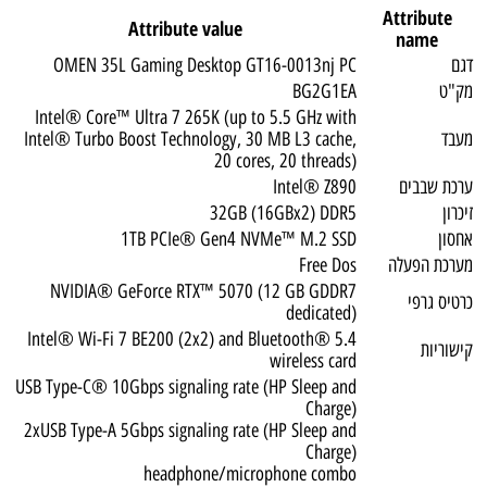
Attribute
Attribute value
name
דגם
OMEN 35L Gaming Desktop GT16-0013nj PC
מק"ט
BG2G1EA
Intel® Core™ Ultra 7 265K (up to 5.5 GHz with
מעבד
Intel® Turbo Boost Technology, 30 MB L3 cache,
20 cores, 20 threads)
ערכת שבבים
Intel® Z890
זיכרון
32GB (16GBx2) DDR5
אחסון
1TB PCIe® Gen4 NVMe™ M.2 SSD
מערכת הפעלה
Free Dos
NVIDIA® GeForce RTX™ 5070 (12 GB GDDR7
כרטיס גרפי
dedicated)
Intel® Wi-Fi 7 BE200 (2x2) and Bluetooth® 5.4
קישוריות
wireless card
USB Type-C® 10Gbps signaling rate (HP Sleep and
Charge)
2xUSB Type-A 5Gbps signaling rate (HP Sleep and
Charge)
headphone/microphone combo