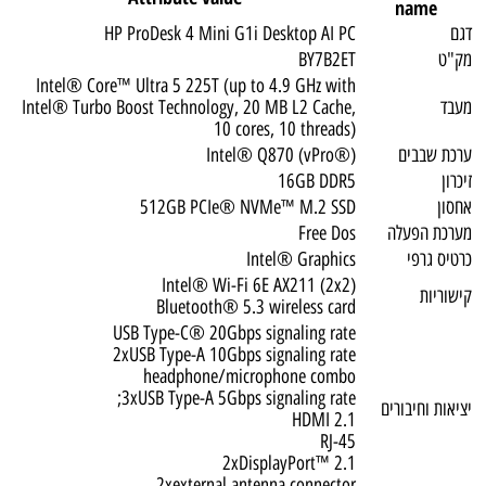
name
דגם
HP ProDesk 4 Mini G1i Desktop AI PC
מק"ט
BY7B2ET
Intel® Core™ Ultra 5 225T (up to 4.9 GHz with
מעבד
Intel® Turbo Boost Technology, 20 MB L2 Cache,
10 cores, 10 threads)
ערכת שבבים
Intel® Q870 (vPro®)
זיכרון
16GB DDR5
אחסון
512GB PCIe® NVMe™ M.2 SSD
מערכת הפעלה
Free Dos
כרטיס גרפי
Intel® Graphics
Intel® Wi-Fi 6E AX211 (2x2)
קישוריות
Bluetooth® 5.3 wireless card
USB Type-C® 20Gbps signaling rate
2xUSB Type-A 10Gbps signaling rate
headphone/microphone combo
3xUSB Type-A 5Gbps signaling rate;
יציאות וחיבורים
HDMI 2.1
RJ-45
2xDisplayPort™ 2.1
2xexternal antenna connector