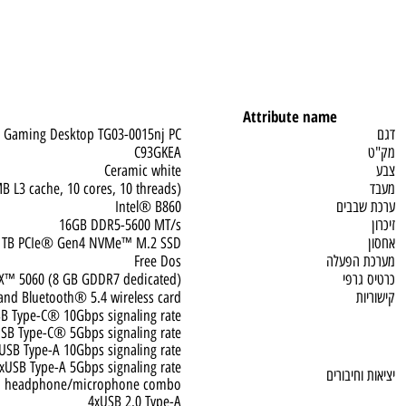
Attribute name
N 16L Gaming Desktop TG03-0015nj PC
C93GKEA
Ceramic white
, 20 MB L3 cache, 10 cores, 10 threads)
בים
Intel® B860
16GB DDR5-5600 MT/s
1TB PCIe® Gen4 NVMe™ M.2 SSD
פעלה
Free Dos
פי
ce RTX™ 5060 (8 GB GDDR7 dedicated)
(2x2) and Bluetooth® 5.4 wireless card
USB Type-C® 10Gbps signaling rate
USB Type-C® 5Gbps signaling rate
2xUSB Type-A 10Gbps signaling rate