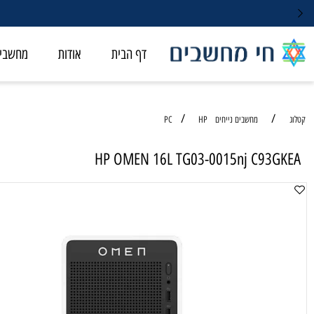
דף הבית
אודות
מחשבי ALL-IN-ONE
/
/
מחשבים נייחים PC
HP
HP OMEN 16L TG03-0015nj C93
מחשב נ