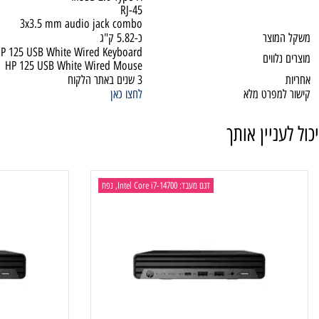
2xUSB Type-A 5Gbps signaling rate
יבורים
headphone/microphone combo
4xUSB 2.0 Type-A
RJ-45
3x3.5 mm audio jack combo
וצר
כ-5.82 ק"ג
HP 125 USB White Wired Keyboard
ווים
HP 125 USB White Wired Mouse
3 שנים באתר הלקוח
מפרט מלא
לחצו כאן
ניין אותך
דגם מעבד: Intel Core i7-14700, נפח