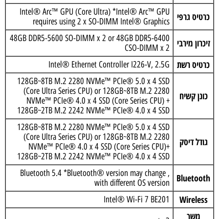
Intel® Arc™ GPU (Core Ultra) *Intel® Arc™ GPU
כרטיס גרפי
requires using 2 x SO-DIMM Intel® Graphics
48GB DDR5-5600 SO-DIMM x 2 or 48GB DDR5-6400
זיכרון מירבי
CSO-DIMM x 2
כרטיס רשת
Intel® Ethernet Controller I226-V, 2.5G
128GB~8TB M.2 2280 NVMe™ PCIe® 5.0 x 4 SSD
(Core Ultra Series CPU) or 128GB~8TB M.2 2280
כונן קשיח
NVMe™ PCIe® 4.0 x 4 SSD (Core Series CPU) +
128GB~2TB M.2 2242 NVMe™ PCIe® 4.0 x 4 SSD
128GB~8TB M.2 2280 NVMe™ PCIe® 5.0 x 4 SSD
(Core Ultra Series CPU) or 128GB~8TB M.2 2280
גודל דיסק
NVMe™ PCIe® 4.0 x 4 SSD (Core Series CPU)+
128GB~2TB M.2 2242 NVMe™ PCIe® 4.0 x 4 SSD
, Bluetooth 5.4 *Bluetooth® version may change
Bluetooth
with different OS version
Wireless
Intel® Wi-Fi 7 BE201
משך