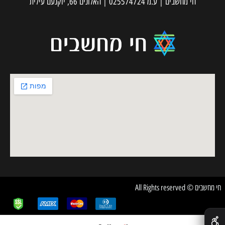
חי מחשבים | ע.מ 025574724 | האלונים 66, יוקנעם עילית
חי מחשבים © All Rights reserved
✕