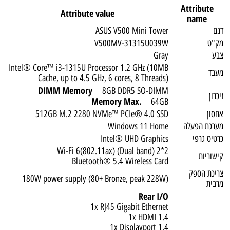
Attribute
Attribute value
name
דגם
ASUS V500 Mini Tower
מק"ט
V500MV-31315U039W
צבע
Gray
Intel® Core™ i3-1315U Processor 1.2 GHz (10MB
מעבד
Cache, up to 4.5 GHz, 6 cores, 8 Threads)
DIMM Memory
8GB DDR5 SO-DIMM
זיכרון
Memory Max.
64GB
אחסון
512GB M.2 2280 NVMe™ PCIe® 4.0 SSD
מערכת הפעלה
Windows 11 Home
כרטיס גרפי
Intel® UHD Graphics
Wi-Fi 6(802.11ax) (Dual band) 2*2
קישוריות
Bluetooth® 5.4 Wireless Card
צריכת הספק
180W power supply (80+ Bronze, peak 228W)
מרבית
Rear I/O
1x RJ45 Gigabit Ethernet
1x HDMI 1.4
1x Displayport 1.4