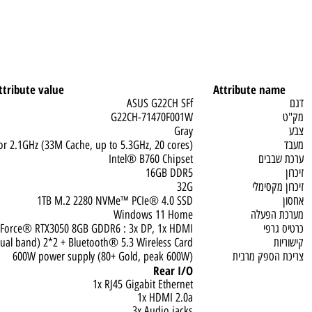
Attribute value
Attribute n
ASUS G22CH SFf
G22CH-71470F001W
Gray
ocessor 2.1GHz (33M Cache, up to 5.3GHz, 20 cores)
בים
Intel® B760 Chipset
16GB DDR5
קסימלי
32G
1TB M.2 2280 NVMe™ PCIe® 4.0 SSD
פעלה
Windows 11 Home
פי
A® GeForce® RTX3050 8GB GDDR6 : 3x DP, 1x HDMI
1ax) (Dual band) 2*2 + Bluetooth® 5.3 Wireless Card
ספק מרבית
600W power supply (80+ Gold, peak 600W)
Rear I/O