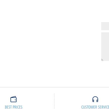
מק"ט:
V500MV-13420H168W
V500MV-31315U03
2,549
2,03
₪
₪
ם נוספים
פרטים נוספים