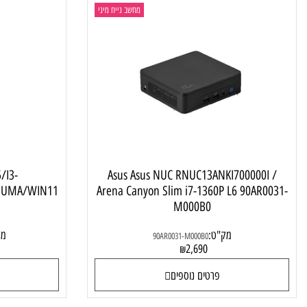
מחשב נייח מיני
/PF-V5/I3-
Asus Asus NUC RNUC13ANKI700000I
Intel UMA/WIN11
Arena Canyon Slim i7-1360P L6 90AR0
YOS
M000B0