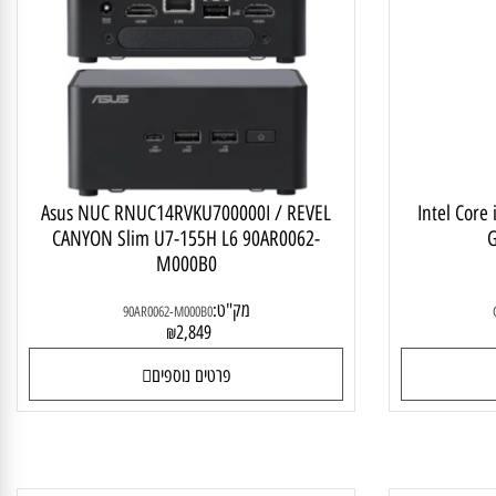
ב נייח גיימינג
מחשב נייח לבית ולעסק
Intel Core
Asus NUC RNUC14RVKU700000I / REVEL
CANYON Slim U7-155H L6 90AR0062-
M000B0
מק"ט:
90AR0062-M000B0
2,849
₪
פרטים נוספים