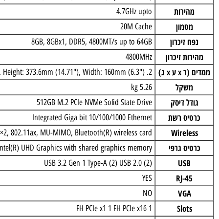
וח אם
Intel® B660 Chipset
מעבד
cessor (20 MB cache, 10 Cores, 16 threads, up to 4.7 GHz)
הירות
4.7GHz upto
טמון
20M Cache
 זיכרון
8GB, 8GBx1, DDR5, 4800MT/s up to 64GB
ות זיכרון
4800MHz
ע x ג)
2. Depth: 289mm (11.39"), 3. Height: 373.6mm (14.71"), Width: 160mm (6.3")
שקל
5.26 kg
דל דיסק
512GB M.2 PCIe NVMe Solid State Drive
יס רשת
Integrated Giga bit 10/100/1000 Ethernet
Wirele
52BE, 2×2, 802.11ax, MU-MIMO, Bluetooth(R) wireless card
יס גרפי
Intel(R) UHD Graphics with shared graphics memory
USB
(2) USB 3.2 Gen 1 Type-A (2) USB 2.0
RJ-4
YES