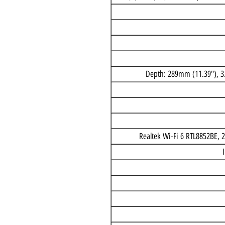
Intel(R) Core(TM) i5-14400 pro
Realtek Wi-Fi 6 RTL88