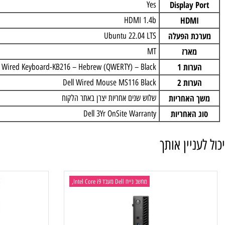
VGA
NO
Slots
1 FH PCIe x1 1 FH PCIe x16
Display 
Yes
HDM
HDMI 1.4b
ת הפעלה
Ubuntu 22.04 LTS
מארז
MT
רות 1
Dell Wired Keyboard-KB216 – Hebrew (QWERTY) – Black
רות 2
Dell Wired Mouse MS116 Black
האחריות
שלוש שנים אחריות יצרן באתר הלקוח
 האחריות
Dell 3Yr OnSite Warranty
ניין אותך