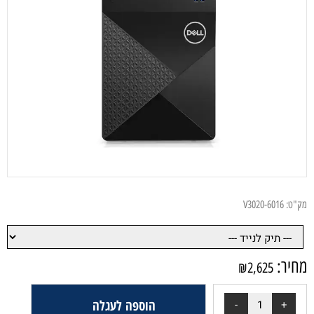
ק"ט:
V3020-6016
חיר:
₪
2,625
הוספה לעגלה