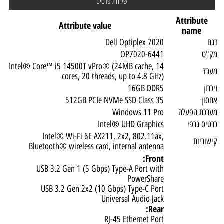
Attribute
Attribute value
name
גם
Dell Optiplex 7020
ק"ט
OP7020-6441
Intel® Core™ i5 14500T vPro® (24MB cache, 14
עבד
cores, 20 threads, up to 4.8 GHz)
יכרון
16GB DDR5
חסון
512GB PCIe NVMe SSD Class 35
ערכת הפעלה
Windows 11 Pro
רטיס גרפי
Intel® UHD Graphics
Intel® Wi-Fi 6E AX211, 2x2, 802.11ax,
ישוריות
Bluetooth® wireless card, internal antenna
Front:
USB 3.2 Gen 1 (5 Gbps) Type-A Port with
PowerShare
USB 3.2 Gen 2x2 (10 Gbps) Type-C Port
Universal Audio Jack
Rear:
RJ-45 Ethernet Port