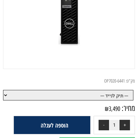
ק"ט:
OP7020-6441
חיר:
₪
3,490
הוספה לעגלה