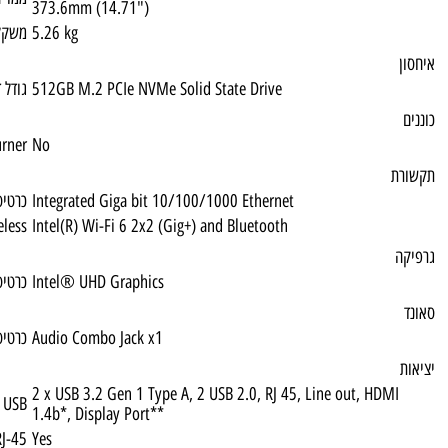
373.6mm (14.71")
5.26 kg
משקל
512GB M.2 PCIe NVMe Solid State Drive
גודל דיסק
DVD Multi Burner
No
Integrated Giga bit 10/100/1000 Ethernet
כרטיס רשת
Wireless
Intel(R) Wi-Fi 6 2x2 (Gig+) and Bluetooth
Intel® UHD Graphics
כרטיס גרפי
Audio Combo Jack x1
כרטיס קול
2 x USB 3.2 Gen 1 Type A, 2 USB 2.0, RJ 45
USB
1.4b*, Display Port**
RJ-45
Yes