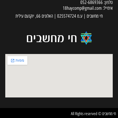
18haycom
 עילית