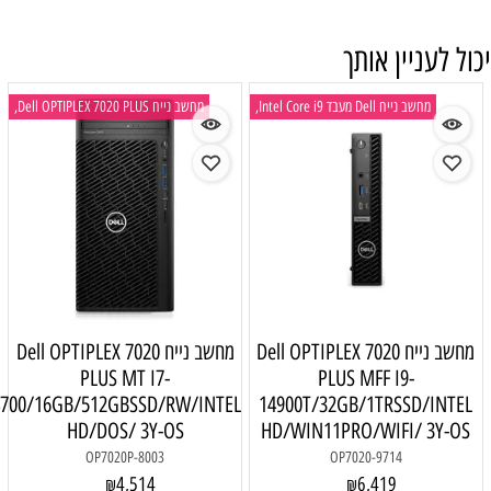
מחשב נייח Dell OPTIPLEX 7020 PLUS,
Dell OPTIPLEX 
מחשב נייח Dell OPTIPLEX 7020
PLUS MT I7-
P
14700/16GB/512GBSSD/RW/INTEL
14900T/3
HD/DOS/ 3Y-OS
HD/WIN1
OP7020P-8003
4,514
₪