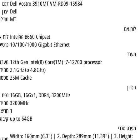
Dell Vostro 3910MT VM-RD09-15984
דגם
Dell
יצרן
MT
מודל מכונה
Intel® B660 Chipset
לוח אם
10/100/1000 Gigabit Ethernet
כרטיס רשת
12th Gen Intel(R) Core(TM) i7-12700 proce
מעבד
2.1GHz to 4.8GHz)
מהירות
25M Cache
מטמון
16GB, 16Gx1, DDR4, 3200MHz
נפח
3200MHz
מהירות זיכרון
1
חריצי זיכרון פנויים
up to 64GB
קיבולת זכרון מקסימלית
Width: 160mm (6.3") | 2. Depth: 289mm (1
ממדים (ר x ע x ג)