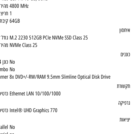
4800 MHz
מהירות זיכרון
1
חריצי זיכרון פנויים
64GB
קיבולת זכרון מקסימלית
M.2 2230 512GB PCIe NVMe SSD Class 25
גודל דיסק
NVMe Class 25
מהירות דיסק
No
כונן 1.44
CDRW/DVD Combo
No
DVD Multi Burner
8x DVD+/-RW/RAM 9.5mm Slimline Optical 
Ethernet LAN 10/100/1000
כרטיס רשת
Intel® UHD Graphics 770
כרטיס גרפי
Parallel
No