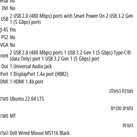
Serial
no
DVI
No
2 USB 2.0 (480 Mbps) ports with Smart Po
USB
1 (5 Gbps) ports
RJ-45
Yes
PS2
No
VGA
No
2 USB 2.0 (480 Mbps) ports 1 USB 3.2 Gen
USB 2.0 Front
(data Only) port 1 USB 3.2 Gen 1 (5 Gbps) 
Audio Out
1 Universal Audio Jack
Display Port
1 DisplayPort 1.4a port (HBR2)
HDMI
1 HDMI 1.4b port
Ubuntu 22.04 LTS
מערכת הפעלה
MT
מארז
Dell Wired Mouse MS116 Black
הערות 1