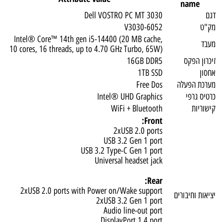
name
גם
Dell VOSTRO PC MT 3030
ק"ט
V3030-6052
Intel® Core™ 14th gen i5-14400 (20 MB cache,
עבד
10 cores, 16 threads, up to 4.70 GHz Turbo, 65W)
יכרון הפקס
16GB DDR5
חסון
1TB SSD
ערכת הפעלה
Free Dos
רטיס גרפי
Intel® UHD Graphics
ישוריות
WiFi + Bluetooth
Front:
2xUSB 2.0 ports
USB 3.2 Gen 1 port
USB 3.2 Type-C Gen 1 port
Universal headset jack
Rear:
2xUSB 2.0 ports with Power on/Wake support
ציאות וחיבורים
2xUSB 3.2 Gen 1 port
Audio line-out port
DisplayPort 1.4 port