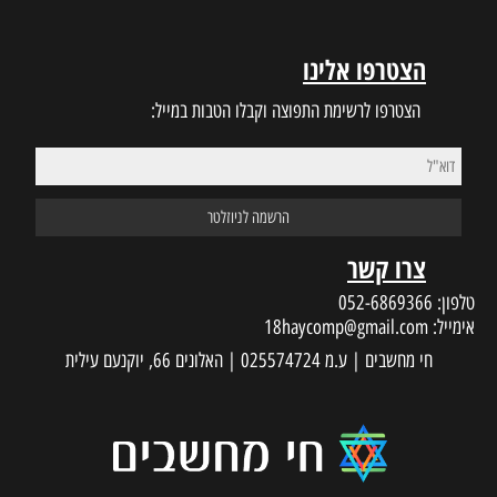
ינו
 התפוצה וקבלו הטבות במייל:
18haycom
 עילית