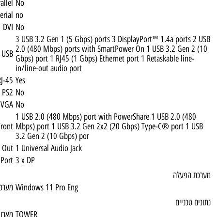
Parallel
No
Serial
no
DVI
No
3 USB 3.2 Gen 1 (5 Gbps) ports 3 DisplayP
2.0 (480 Mbps) ports with SmartPower On 
USB
Gbps) port 1 RJ45 (1 Gbps) Ethernet port 1 
in/line-out audio port
RJ-45
Yes
PS2
No
VGA
No
1 USB 2.0 (480 Mbps) port with PowerShar
USB 2.0 Front
Mbps) port 1 USB 3.2 Gen 2x2 (20 Gbps) 
3.2 Gen 2 (10 Gbps) por
Audio Out
1 Universal Audio Jack
Display Port
3 x DP
Windows 11 Pro Eng
מערכת הפעלה
TOWER
מארז