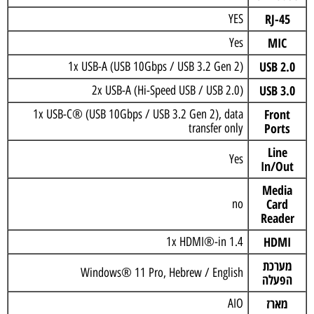
RJ-45
YES
MIC
Yes
USB 2.0
1x USB-A (USB 10Gbps / USB 3.2 Gen 2)
USB 3.0
2x USB-A (Hi-Speed USB / USB 2.0)
Front
1x USB-C® (USB 10Gbps / USB 3.2 Gen 2), data
Ports
transfer only
Line
Yes
In/Out
Media
Card
no
Reader
HDMI
1x HDMI®-in 1.4
מערכת
Windows® 11 Pro, Hebrew / English
הפעלה
מארז
AIO