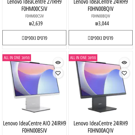
Lenovo IdeaCentre 27IRH9
Lenovo IdeaCentre 24IRH9
F0HM00CSIV
F0HN00BQIV
F0HM00CSIV
F0HN00BQIV
2,639
3,044
₪
₪
פרטים נוספים
פרטים נוספים
מחשב ALL IN ONE
מחשב ALL IN ONE
Lenovo IdeaCentre AIO 24IRH9
Lenovo IdeaCentre 24IRH9
F0HN00BSIV
F0HN00AQIV