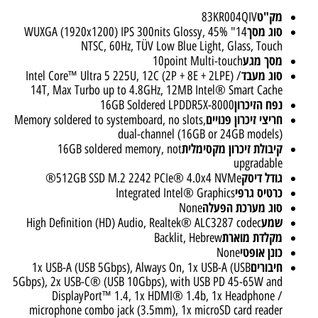
מק"ט
83KR004QIV
סוג מסך
14" WUXGA (1920x1200) IPS 300nits Glossy, 45%
NTSC, 60Hz, TÜV Low Blue Light, Glass, Touch
מסך מגע
10point Multi-touch
סוג מעבד
Intel Core™ Ultra 5 225U, 12C (2P + 8E + 2LPE) /
14T, Max Turbo up to 4.8GHz, 12MB Intel® Smart Cache
נפח הזיכרון
16GB Soldered LPDDR5X-8000
חריצי זיכרון פנויים
Memory soldered to systemboard, no slots,
dual-channel (16GB or 24GB models)
קיבולת זיכרון מקסימלית
16GB soldered memory, not
upgradable
גודל דיסק
512GB SSD M.2 2242 PCIe® 4.0x4 NVMe®
כרטיס גרפי
Integrated Intel® Graphics
סוג מערכת הפעלה
None
שמע
High Definition (HD) Audio, Realtek® ALC3287 codec
מקלדת מוארת
Backlit, Hebrew
כונן אופטי
None
חיבורים
1x USB-A (USB 5Gbps), Always On, 1x USB-A (USB
5Gbps), 2x USB-C® (USB 10Gbps), with USB PD 45-65W and
DisplayPort™ 1.4, 1x HDMI® 1.4b, 1x Headphone /
microphone combo jack (3.5mm), 1x microSD card reader