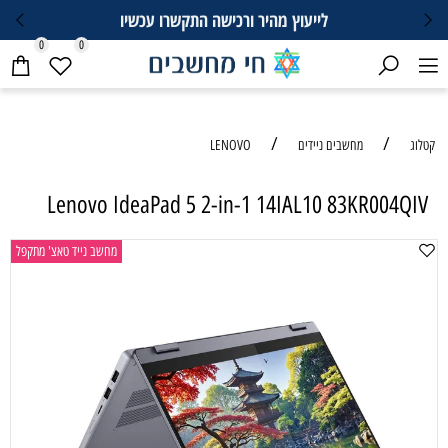
לייעוץ מהיר ורכישה התקשרו עכשיו
0
0
/
/
קטלוג
מחשבים ניידים
LENOVO
Lenovo IdeaPad 5 2-in-1 14IAL10 83KR004QIV
מחשב נייד טאצ' מתקפל