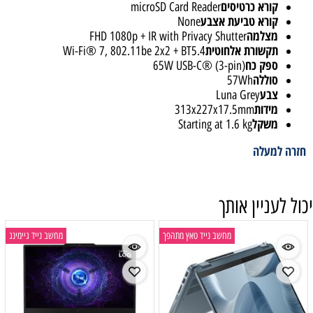
קורא כרטיסים
microSD Card Reader
קורא טביעת אצבע
None
מצלמה
FHD 1080p + IR with Privacy Shutter
תקשורת אלחוטית
Wi-Fi® 7, 802.11be 2x2 + BT5.4
ספק כח
65W USB-C® (3-pin)
סוללה
57Wh
צבע
Luna Grey
מידות
313x227x17.5mm
משקל
Starting at 1.6 kg
חזרה למעלה
יכול לעניין אותך
מחשב נייד טאץ מתהפך
מחשב נייד גיימינג