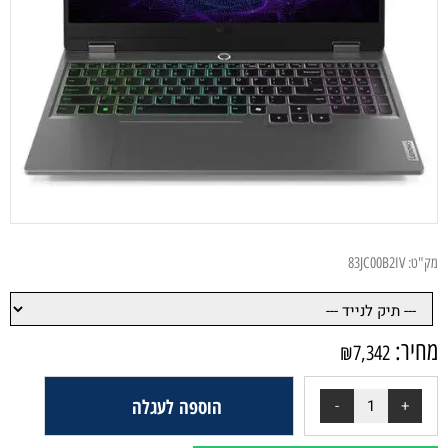
מק"ט:
83JC00B2IV
מחיר:
₪
7,342
הוספה לעגלה