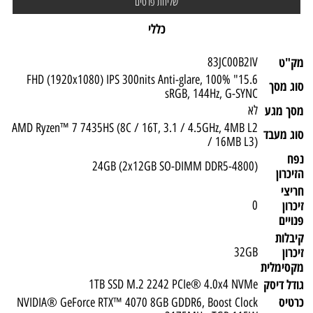
כללי
מק"ט
83JC00B2IV
15.6" FHD (1920x1080) IPS 300nits Anti-glare, 100%
סוג מסך
sRGB, 144Hz, G-SYNC
מסך מגע
לא
AMD Ryzen™ 7 7435HS (8C / 16T, 3.1 / 4.5GHz, 4MB L2
סוג מעבד
/ 16MB L3)
נפח
(24GB (2x12GB SO-DIMM DDR5-4800
הזיכרון
חריצי
זיכרון
0
פנויים
קיבלות
זיכרון
32GB
מקסימלית
גודל דיסק
1TB SSD M.2 2242 PCIe® 4.0x4 NVMe
כרטיס
NVIDIA® GeForce RTX™ 4070 8GB GDDR6, Boost Clock