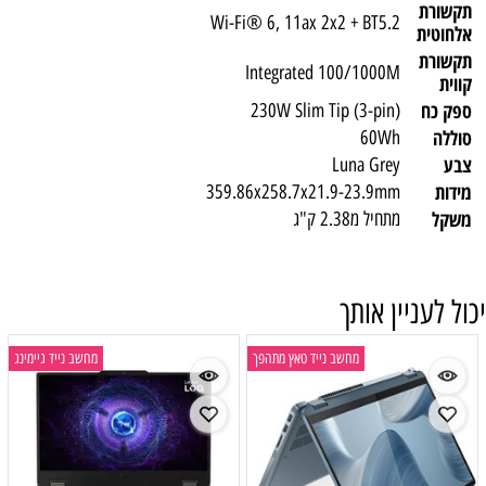
תקשורת
Wi-Fi® 6, 11ax 2x2 + BT5.2
אלחוטית
תקשורת
Integrated 100/1000M
קווית
ספק כח
230W Slim Tip (3-pin)
סוללה
60Wh
צבע
Luna Grey
מידות
359.86x258.7x21.9-23.9mm
משקל
מתחיל מ2.38 ק"ג
יכול לעניין אותך
מחשב נייד טאץ מתהפך
מחשב נייד גיימינג