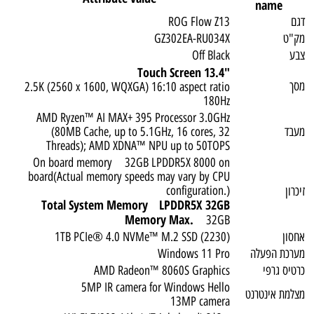
name
דגם
ROG Flow Z13
מק"ט
GZ302EA-RU034X
צבע
Off Black
"13.4 Touch Screen
מסך
2.5K (2560 x 1600, WQXGA) 16:10 aspect ratio
180Hz
AMD Ryzen™ AI MAX+ 395 Processor 3.0GHz
מעבד
(80MB Cache, up to 5.1GHz, 16 cores, 32
Threads); AMD XDNA™ NPU up to 50TOPS
On board memory 32GB LPDDR5X 8000 on
board(Actual memory speeds may vary by CPU
configuration.)
זיכרון
Total System Memory LPDDR5X 32GB
Memory Max.
32GB
אחסון
1TB PCIe® 4.0 NVMe™ M.2 SSD (2230)
מערכת הפעלה
Windows 11 Pro
כרטיס גרפי
AMD Radeon™ 8060S Graphics
5MP IR camera for Windows Hello
מצלמת אינטרנט
13MP camera