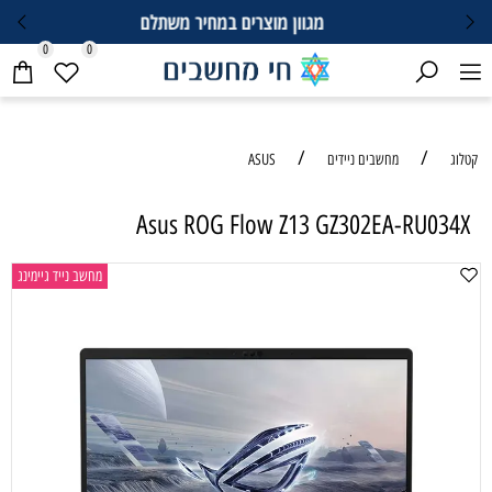
מגוון מוצרים במחיר משתלם
0
0
/
/
קטלוג
מחשבים ניידים
ASUS
Asus ROG Flow Z13 GZ302EA-RU034X
מחשב נייד גיימינג