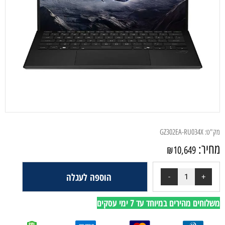
מק"ט:
GZ302EA-RU034X
מחיר:
₪
10,649
הוספה לעגלה
משלוחים מהירים במיוחד עד 7 ימי עסקים