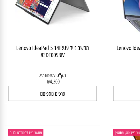
 לסטודנט ולבית
מחשב נייד מתהפך
Lenovo Idea
מחשב נייד Lenovo IdeaPad 5 14IRU9
83DT0058IV
מק"ט:
83DT0058IV
4,300
₪
פרטים נוספים