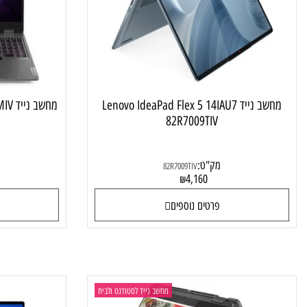
מחשב נייד טאץ מתהפך
מחשב נייד Lenovo IdeaPad Flex 5 14IAU7
מחשב נייד Lenovo LOQ 15IRX9 83DV00CMIV
82R7009TIV
מק"ט:
מק"ט
82R7009TIV
4
4,160
₪
פרטים נוספים
פרטי