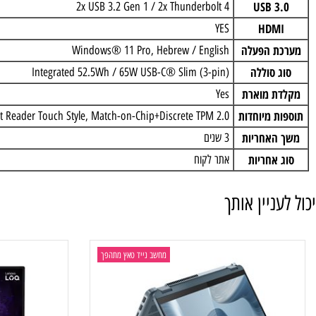
ס מסך
Integrated AMD Radeon™ 860M Graphics
RJ-
YES
USB 
2x USB 3.2 Gen 1 / 2x Thunderbolt 4
HDM
YES
 הפעלה
Windows® 11 Pro, Hebrew / English
 סוללה
Integrated 52.5Wh / 65W USB-C® Slim (3-pin)
 מוארת
Yes
 מיוחדות
erprint Reader Touch Style, Match-on-Chip+Discrete TPM 2.0
אחריות
3 שנים
אחריות
אתר לקוח
ניין אותך