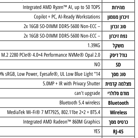
Top Se
כן
עבד
™ AI 7 PRO 350 (8C / 16T, 2.0 / 5.0GHz, 8MB L2 / 16MB L3)
ירות
Integrated AMD Ryzen™ AI, up to 50 TOPS
ן מטמון
Copilot + PC, AI-Ready Workstations
 זכרון
– 2x 16GB SO-DIMM DDR5-5600 Non-ECC
זיכרון
– 2x 16GB SO-DIMM DDR5-5600 Non-ECC
שקל
1.39KG
ל דיסק
TB SSD M.2 2280 PCIe® 4.0×4 Performance NVMe® Opal 2.0
SD
NO
 מסך
14" WUXGA (1920×1200) IPS 500nits Anti-glare, 100% sRGB, Low Power, Eyesafe®, UL Low Blue Light
 קדמית
5.0MP + IR with Privacy Shutter
 סלולרי
can't upgrade
Bluet
Bluetooth 5.4 wireless
Wirel
MediaTek Wi-Fi® 7 MT7925, 802.11be 2×2 + BT5.4