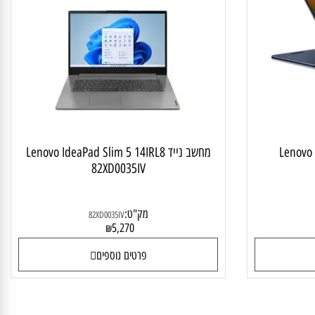
יד טאץ מתהפך
מחשב נייד לסטודנט ולבית
Lenovo
מחשב נייד Lenovo IdeaPad Slim 5 14IRL8
82XD0035IV
מק"ט:
82XD0035IV