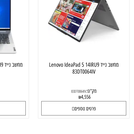
מחשב נייד לסטודנט ולבית
מחשב נייד Lenovo IdeaPad 5 14IRU9
מחשב נייד
JIV
83DT0064IV
מק"ט:
מק"ט
83DT0064IV