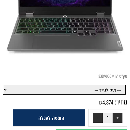
מק"ט:
83DV00CMIV
מחיר:
₪
4,874
הוספה לעגלה