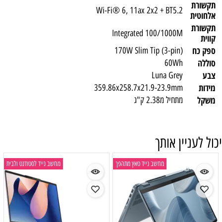
תקשורת
Wi-Fi® 6, 11ax 2x2 + BT5.2
אלחוטית
תקשורת
Integrated 100/1000M
קווית
ספק כח
170W Slim Tip (3-pin)
סוללה
60Wh
צבע
Luna Grey
מידות
359.86x258.7x21.9-23.9mm
משקל
מתחיל מ2.38 ק"ג
יכול לעניין אותך
מחשב נייד טאץ מתהפך
מחשב נייד לסטודנט ולבית