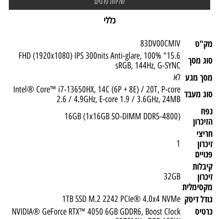
כללי
מק"ט
83DV00CMIV
15.6" FHD (1920x1080) IPS 300nits Anti-glare, 100%
סוג מסך
sRGB, 144Hz, G-SYNC
מסך מגע
לא
Intel® Core™ i7-13650HX, 14C (6P + 8E) / 20T, P-core
סוג מעבד
2.6 / 4.9GHz, E-core 1.9 / 3.6GHz, 24MB
נפח
(16GB (1x16GB SO-DIMM DDR5-4800
הזיכרון
חריצי
זיכרון
1
פנויים
קיבלות
זיכרון
32GB
מקסימלית
גודל דיסק
1TB SSD M.2 2242 PCIe® 4.0x4 NVMe
כרטיס
NVIDIA® GeForce RTX™ 4050 6GB GDDR6, Boost Clock