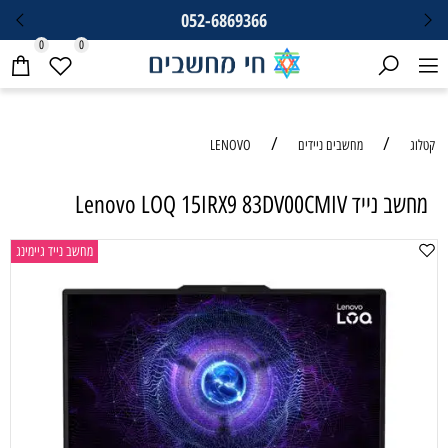
052-6869366
0
0
/
/
קטלוג
מחשבים ניידים
LENOVO
מחשב נייד Lenovo LOQ 15IRX9 83DV00CMIV
מחשב נייד גיימינג