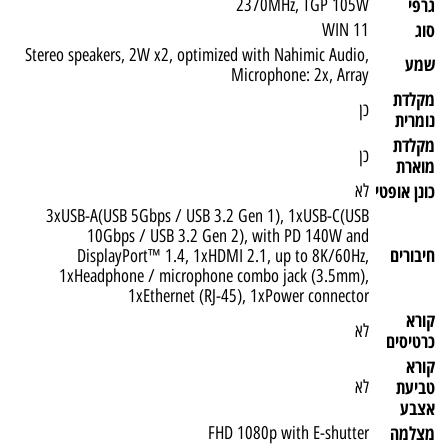
גרפי
2370MHz, TGP 105W
סוג
WIN 11
Stereo speakers, 2W x2, optimized with Nahimic Audio,
שמע
Microphone: 2x, Array
מקלדת
כן
נומרית
מקלדת
כן
מוארת
כונן אופטי
לא
3xUSB-A(USB 5Gbps / USB 3.2 Gen 1), 1xUSB-C(USB
10Gbps / USB 3.2 Gen 2), with PD 140W and
חיבורים
DisplayPort™ 1.4, 1xHDMI 2.1, up to 8K/60Hz,
1xHeadphone / microphone combo jack (3.5mm),
1xEthernet (RJ-45), 1xPower connector
קורא
לא
כרטיסים
קורא
טביעת
לא
אצבע
מצלמה
FHD 1080p with E-shutter