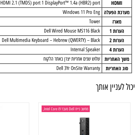
Audio
1 Universal Audio Jack
Displa
DisplayPort™ 1.4a (HBR2) port
HD
HDMI 2.1 (TMDS) port 1 DisplayPort™ 1.4a (HBR2) port
 הפעלה
Windows 11 Pro Eng
רז
Tower
ת 1
Dell Wired Mouse MS116 Black
ת 2
Dell Multimedia Keyboard – Hebrew (QWERTY) – Black
ת 4
Internal Speaker
אחריות
שלוש שנים אחריות יצרן באתר הלקוח
אחריות
Dell 3Yr OnSite Warranty
ניין אותך