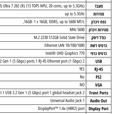
מכונה
Tower
 אם
Intel® Q870
בד
Core(TM) Ultra 7 265 (R) (13 TOPS NPU, 20 cores, up to 5.3GHz)
רות
up to 5.3GHz
זיכרון
16GB: 1 x 16GB, DDR5, up to 5600 MT/s,
 זיכרון
5600 MHz
 דיסק
M.2 2230 512GB Solid State Drive
ס רשת
Ethernet LAN 10/100/1000
 גרפי
Intel® UHD Graphics 770
US
2 USB 2.0 (480 Mbps) ports with SmartPower On 2 USB 3.2 Gen 1 (5 Gbps) ports 1 RJ-45 Ethernet port (1 Gbps)
RJ-
YES
PS
No
VG
NO
Front 
2 USB 2.0 (480 Mbps) ports 1 USB 3.2 Gen 1 (5 Gbps) Type-C® port 1 USB 3.2 Gen 1 (5 Gbps) port 1 global headset jack