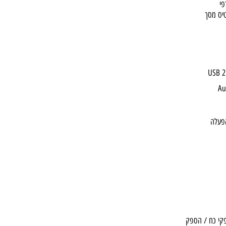
DVD
ך