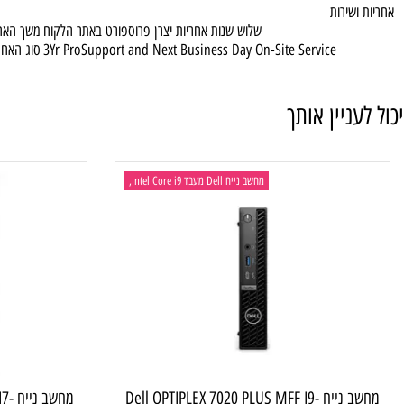
הערות 3
Hebrew (QWERTY) - Black
500W (80 Plus Platinum) PSU
מספר ספקי כח 
שירות
שלוש שנות אחריות יצרן פרוספורט באתר הלקוח
משך האחריות
3Yr ProSupport and Next Business Day On-Site Service
סוג האחריות
ניין אותך
מחשב נייח Dell מעבד Intel Core i9,
מחש