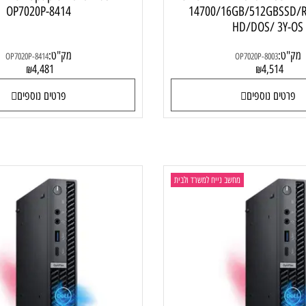
Dell OPTIPLEX 7020 PLUS MT I7-
re i7 Dell Optiplex7020 Plus MT
OP7020P-8414
14700/16GB/512GB
HD/DOS/ 3
מק"ט:
OP7020P-8414
OP7020P-8003
4,481
4,51
₪
₪
ם נוספים
פרטים נוספים
מחשב נייח למשרד ולבית
מחש