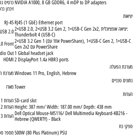
חיצוני אופציונאלי בלבד
 Multi Burner
NVIDIA A1000, 8 GB GDDR6, 4 mDP to DP adapters
כרטיס גרפי
זיכרון כרטיס מס
RJ-45
RJ45 (1 GbE) Ethernet port
2×USB 2.0, 2×USB 3.2 Gen 2, 1×USB-C Gen 2x2, יציאה אופציונלית:
USB 2.0
Thunderbolt 4 (USB-C)
2×USB 3.2 Gen 1 (אחד עם PowerShare), 1×USB-C Gen 2, 1×USB-C
USB 2.0 Front
Gen 2x2 עם PowerShare
Audio Out
1 Global headset jack
HDMI
2 DisplayPort 1.4a HBR3 ports
פעלה
Windows 11 Pro, English, Hebrew
מערכת הפעלה
כניים
Tower
מארז
SD-card slot
הערות 1
Height: 387 mm/ Width: 187.00 mm/ Depth: 438 mm
הערות 2
Dell Optical Mouse-MS116/ Dell Multimedia Keyboard-KB