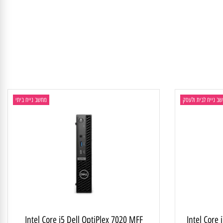
יח לבית ולעסק
מחשב נייח ביתי