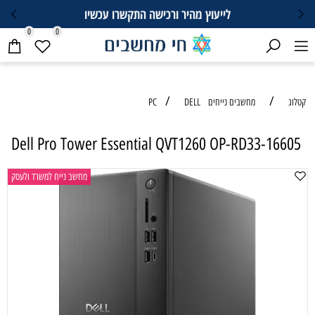
לייעוץ מהיר ורכישה התקשרו עכשיו
0
0
/
/
טלוג
מחשבים נייחים PC
DELL
Dell Pro Tower Essential QVT1260 OP-RD33-16605
מחשב נייח למשרד ולעסק