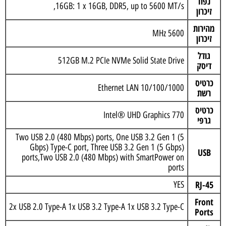
נפח
16GB: 1 x 16GB, DDR5, up to 5600 MT/s,
זיכרון
מהירות
5600 MHz
זיכרון
גודל
512GB M.2 PCIe NVMe Solid State Drive
דיסק
כרטיס
Ethernet LAN 10/100/1000
רשת
כרטיס
Intel® UHD Graphics 770
גרפי
Two USB 2.0 (480 Mbps) ports, One USB 3.2 Gen 1 (5
Gbps) Type-C port, Three USB 3.2 Gen 1 (5 Gbps)
USB
ports,Two USB 2.0 (480 Mbps) with SmartPower on
ports
RJ-45
YES
Front
2x USB 2.0 Type-A 1x USB 3.2 Type-A 1x USB 3.2 Type-C
Ports