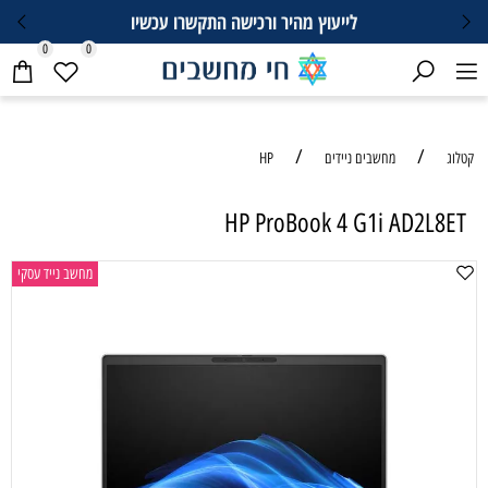
לייעוץ מהיר ורכישה התקשרו עכשיו
0
0
/
/
קטלוג
מחשבים ניידים
HP
HP ProBook 4 G1i AD2L8ET
מחשב נייד עסקי