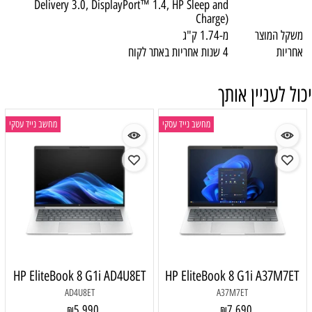
Delivery 3.0, DisplayPort™ 1.4, HP Sleep and
Charge)
משקל המוצר
מ-1.74 ק"ג
אחריות
4 שנות אחריות באתר לקוח
יכול לעניין אותך
מחשב נייד עסקי
מחשב נייד עסקי
HP EliteBook 8 G1i AD4U8ET
HP EliteBook 8 G1i A37M7ET
AD4U8ET
A37M7ET
5,990
7,690
₪
₪