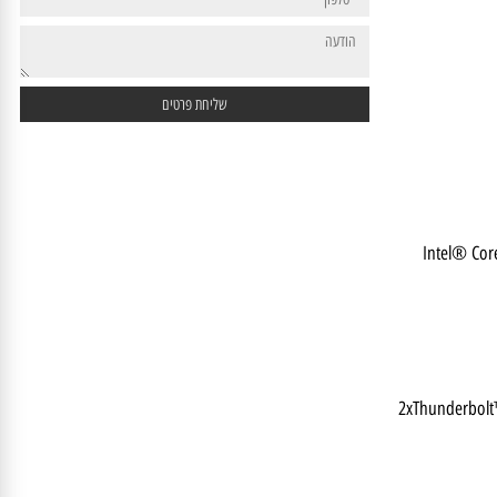
Intel® 
2xThunderbo