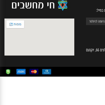
יל:
חי מחשבים | ע.מ 025574724 | האלונים 66, יוקנעם