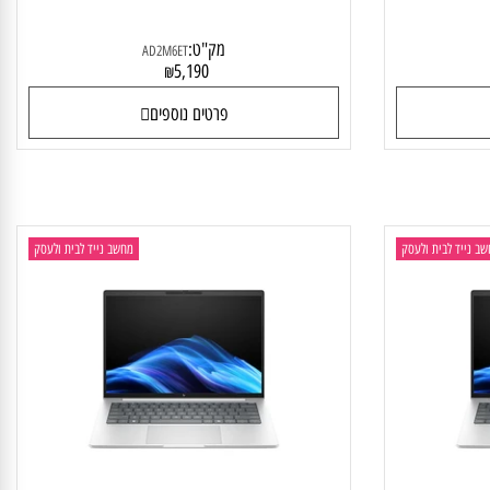
HP ProBook 4 G1i AD2M6ET
HP
מק"ט:
AD2M6ET
5,190
₪
פרטים נוספים
יד לבית ולעסק
מחשב נייד לבית ולעסק