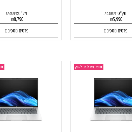
 EliteBook X G1i BA0B5ET
HP EliteBook 8 
ט:
מק"ט:
BA0B5ET
AD4U8ET
8,790
5,99
₪
₪
ם נוספים
פרטים נוספים
מחשב נייד לבית ולעסק
מחשב ני