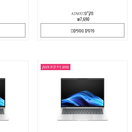
G1i AD4U8ET
HP EliteBook 8 G1i A37M7ET
מק"ט:
מק"
A37M7ET
0
7,690
₪
פרטים נוספים
פרטי
מחשב נייד לבית ולעסק