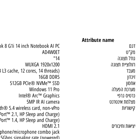
Attribute name
liteBook 8 G1i 14 inch Notebook AI PC
AD4W0ET
גה
14"
 תצוגה
WUXGA 1920x1200
12 MB L3 cache, 12 cores, 14 threads)
16GB DDR5
512GB PCIe® NVMe™ SSD
פעלה
Windows 11 Pro
פי
Intel® Arc™ Graphics
ינטרנט
5MP IR AI camera
luetooth® 5.4 wireless card, non-vPro®
isplayPort™ 2.1, HP Sleep and Charge)
isplayPort™ 1.4, HP Sleep and Charge)