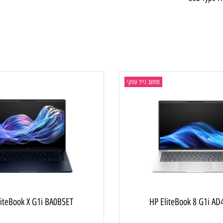
stere
USB T
מחשב נייד עסקי
מ