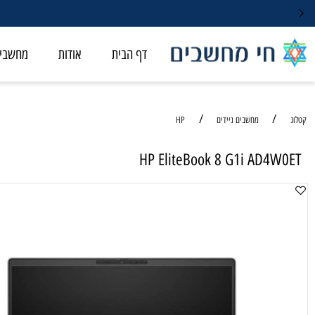
דף הבית
אודות
מחשבי ALL-IN-ONE
/
/
מחשבים ניידים
HP
HP EliteBook 8 G1i AD4
מחשב