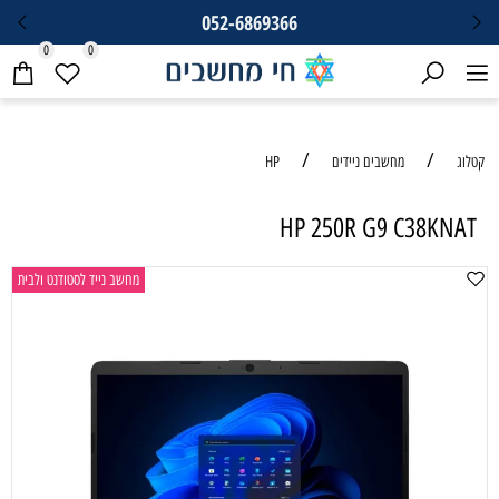
052-6869366
0
0
/
/
קטלוג
מחשבים ניידים
HP
HP 250R G9 C38KNAT
מחשב נייד לסטודנט ולבית