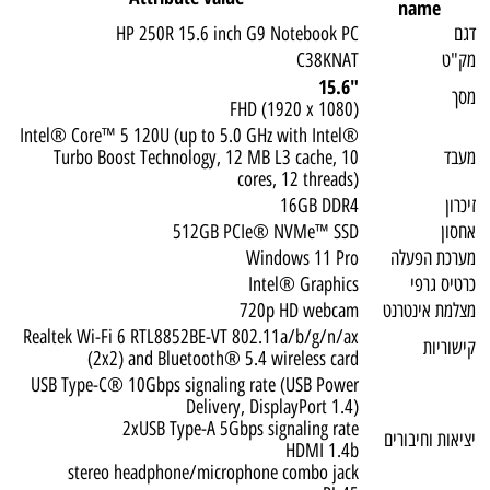
name
דגם
HP 250R 15.6 inch G9 Notebook PC
מק"ט
C38KNAT
"15.6
מסך
FHD (1920 x 1080)
Intel® Core™ 5 120U (up to 5.0 GHz with Intel®
מעבד
Turbo Boost Technology, 12 MB L3 cache, 10
cores, 12 threads)
זיכרון
16GB DDR4
אחסון
512GB PCIe® NVMe™ SSD
מערכת הפעלה
Windows 11 Pro
כרטיס גרפי
Intel® Graphics
מצלמת אינטרנט
720p HD webcam
Realtek Wi-Fi 6 RTL8852BE-VT 802.11a/b/g/n/ax
קישוריות
(2x2) and Bluetooth® 5.4 wireless card
USB Type-C® 10Gbps signaling rate (USB Power
Delivery, DisplayPort 1.4)
2xUSB Type-A 5Gbps signaling rate
יציאות וחיבורים
HDMI 1.4b
stereo headphone/microphone combo jack