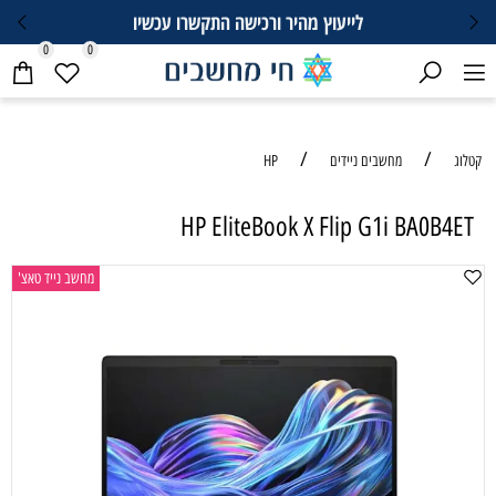
לייעוץ מהיר ורכישה התקשרו עכשיו
0
0
/
/
קטלוג
מחשבים ניידים
HP
HP EliteBook X Flip G1i BA0B4ET
מחשב נייד טאצ'