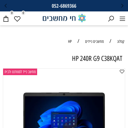
052-6869366
0
0
/
/
קטלוג
מחשבים ניידים
HP
HP 240R G9 C38KQAT
מחשב נייד לסטודנט ולבית