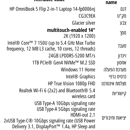
name
דגם
HP OmniBook 5 Flip 2-in-1 Laptop 14-fp0006nj
מק"ט
CG3C9EA
צבע
Glacier silver
"14 multitouch-enabled
מסך
2K (1920 x 1200)
Intel® Core™ 7 150U (up to 5.4 GHz Max Turbo
מעבד
frequency, 12 MB L3 cache, 10 cores, 12 threads)
זיכרון
24GB LPDDR5-5200 MT/s
אחסון
1TB PCIe® Gen4 NVMe™ M.2 SSD
מערכת הפעלה
Windows 11 Home
כרטיס גרפי
Intel® Graphics
מצלמת אינטרנט
HP True Vision 1080p FHD
Realtek Wi-Fi 6 (2x2) and Bluetooth® 5.4
קישוריות
wireless card
USB Type-A 10Gbps signaling rate
USB Type-A 5Gbps signaling rate
HDMI-out 2.1
יציאות וחיבורים
2xUSB Type-C® 10Gbps signaling rate (USB Power
Delivery 3.1, DisplayPort™ 1.4a, HP Sleep and