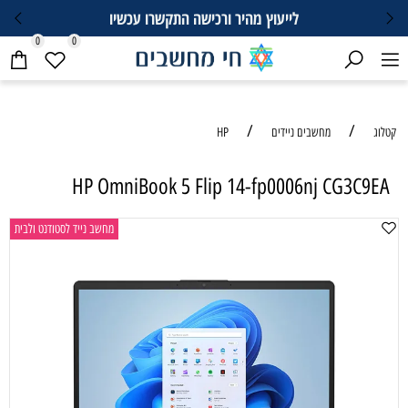
לייעוץ מהיר ורכישה התקשרו עכשיו
0
0
/
/
קטלוג
מחשבים ניידים
HP
HP OmniBook 5 Flip 14-fp0006nj CG3C9EA
מחשב נייד לסטודנט ולבית