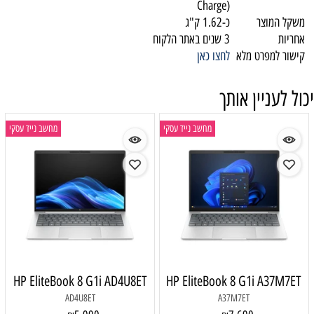
Charge)
משקל המוצר
כ-1.62 ק"ג
אחריות
3 שנים באתר הלקוח
קישור למפרט מלא
לחצו כאן
יכול לעניין אותך
מחשב נייד עסקי
מחשב נייד עסקי
HP EliteBook 8 G1i AD4U8ET
HP EliteBook 8 G1i A37M7ET
AD4U8ET
A37M7ET