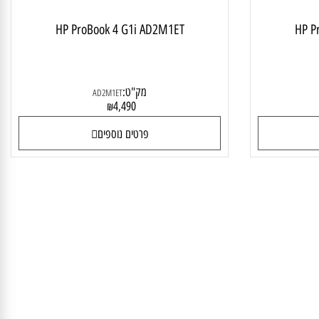
HP ProBook 4 G1i AD2M1ET
HP
מק"ט:
AD2M1ET
4,490
₪
פרטים נוספים