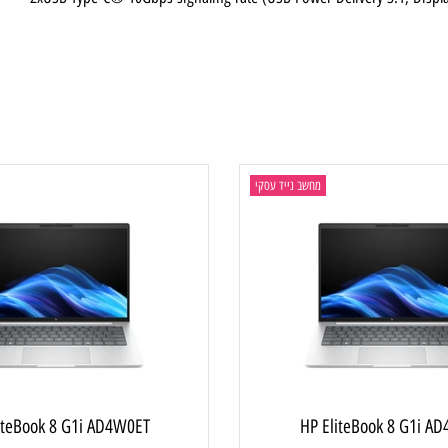
2xUSB Type-C® 10Gbps signaling rate (USB Power Delivery 3.1,
מחשב נייד עסקי
מ