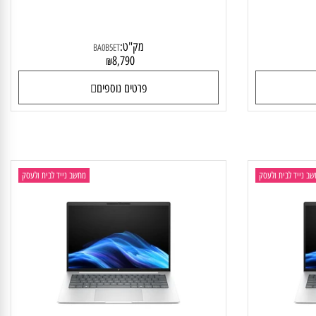
HP EliteBook X G1i BA0B5ET
HP
מק"ט:
BA0B5ET
8,790
₪
פרטים נוספים
יד לבית ולעסק
מחשב נייד לבית ולעסק