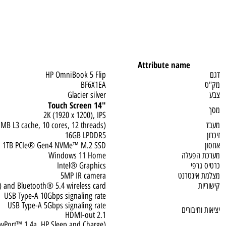
Attribute name
HP OmniBook 5 Flip
BF6X1EA
Glacier silver
"14 Touch Screen
2K (1920 x 1200), IPS
y, 12 MB L3 cache, 10 cores, 12 threads)
16GB LPDDR5
1TB PCIe® Gen4 NVMe™ M.2 SSD
פעלה
Windows 11 Home
פי
Intel® Graphics
ינטרנט
5MP IR camera
 6 (2x2) and Bluetooth® 5.4 wireless card
USB Type-A 10Gbps signaling rate