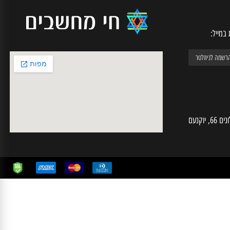
יל:
חי מחשבים | ע.מ 025574724 | האלונים 66, יוקנעם