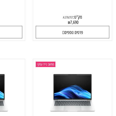
G1i AD4U8ET
HP EliteBook 8 G1i A37M7ET
מק"ט:
מק"
A37M7ET
0
7,690
₪
פרטים נוספים
פרטי
מחשב נייד עסקי