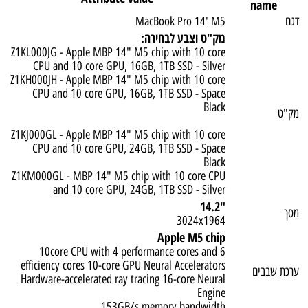
name
דגם
MacBook Pro 14' M5
מק"ט וצבע לבחירה:
Z1KL000JG - Apple MBP 14" M5 chip with 10 core
CPU and 10 core GPU, 16GB, 1TB SSD - Silver
Z1KH000JH - Apple MBP 14" M5 chip with 10 core
CPU and 10 core GPU, 16GB, 1TB SSD - Space
Black
מק"ט
Z1KJ000GL - Apple MBP 14" M5 chip with 10 core
CPU and 10 core GPU, 24GB, 1TB SSD - Space
Black
Z1KM000GL - MBP 14" M5 chip with 10 core CPU
and 10 core GPU, 24GB, 1TB SSD - Silver
"14.2
מסך
3024x1964
Apple M5 chip
10core CPU with 4 performance cores and 6
efficiency cores 10-core GPU Neural Accelerators
ערכת שבבים
Hardware-accelerated ray tracing 16-core Neural
Engine
153GB/s memory bandwidth