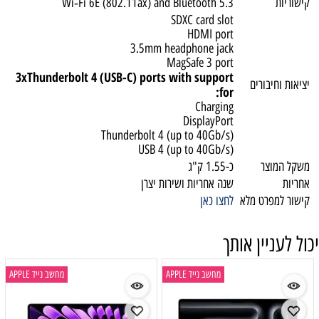
קישוריות
Wi‑Fi 6E (802.11ax) and Bluetooth 5.3
SDXC card slot
HDMI port
3.5mm headphone jack
MagSafe 3 port
3xThunderbolt 4 (USB-C) ports with support
יציאות וחיבורים
for:
Charging
DisplayPort
Thunderbolt 4 (up to 40Gb/s)
USB 4 (up to 40Gb/s)
משקל המוצר
כ-1.55 ק"ג
אחריות
שנה אחריות ושירות יצרן
קישור למפרט מלא
לחצו כאן
יכול לעניין אותך
מחשב נייד APPLE
מחשב נייד APPLE