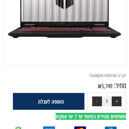
מק"ט:
FX608JHR-RV091W
מחיר:
₪
5,749
הוספה לעגלה
משלוחים מהירים במיוחד עד 7 ימי עסקים