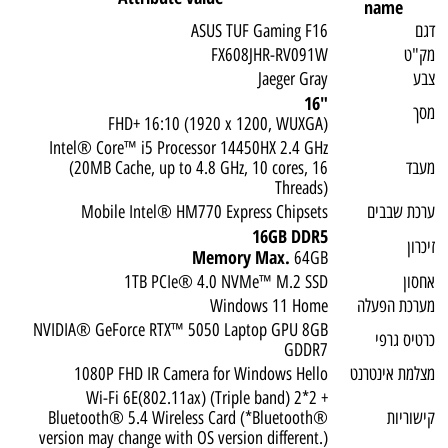
name
דגם
ASUS TUF Gaming F16
מק"ט
FX608JHR-RV091W
צבע
Jaeger Gray
"16
מסך
FHD+ 16:10 (1920 x 1200, WUXGA)
Intel® Core™ i5 Processor 14450HX 2.4 GHz
מעבד
(20MB Cache, up to 4.8 GHz, 10 cores, 16
Threads)
ערכת שבבים
Mobile Intel® HM770 Express Chipsets
16GB DDR5
זיכרון
Memory Max.
64GB
אחסון
1TB PCIe® 4.0 NVMe™ M.2 SSD
מערכת הפעלה
Windows 11 Home
NVIDIA® GeForce RTX™ 5050 Laptop GPU 8GB
כרטיס גרפי
GDDR7
מצלמת אינטרנט
1080P FHD IR Camera for Windows Hello
Wi-Fi 6E(802.11ax) (Triple band) 2*2 +
קישוריות
Bluetooth® 5.4 Wireless Card (*Bluetooth®
version may change with OS version different.)