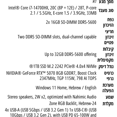
מסך מגע
לא
Intel® Core i7-14700HX, 20C (8P + 12E) / 28T, P-core
סוג מעבד
2.1 / 5.5GHz, E-core 1.5 / 3.9GHz, 33MB
נפח
2x 16GB SO-DIMM DDR5-5600
הזיכרון
חריצי
זיכרון
Two DDR5 SO-DIMM slots, dual-channel capable
פנויים
קיבלות
זיכרון
Up to 32GB DDR5-5600 offering
מקסימלית
גודל דיסק
1TB SSD M.2 2242 PCIe® 4.0x4 NVMe®
כרטיס
NVIDIA® GeForce RTX™ 5070 8GB GDDR7, Boost Clock
גרפי
2347MHz, TGP 115W, 798 AI TOPS
מערכת
Windows 11 Home, Hebrew / English
הפעלה
שמע
Stereo speakers, 2W x2, optimized with Nahimic Audio
מקלדת
24-Zone RGB Backlit, Hebrew
4x USB-A (USB 5Gbps / USB 3.2 Gen 1) 1x USB-C® (USB
10Gbps / USB 3.2 Gen 2), with USB PD 65-100W and