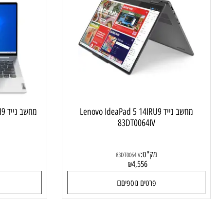
מחשב נייד לסטודנט ולבית
מחשב נייד Lenovo IdeaPad 5 14IRU9
מחשב נייד
JIV
83DT0064IV
מק"ט:
מק"ט
83DT0064IV
1
4,556
₪