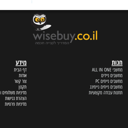
ERVICE
FAST DELIVERY
עד הבית תוך מספר ימי עסקים
נציגי שיר
מידע
A
דף הבית
 ניידים
אודות
נייחים PC
צור קשר
נייחים גיימינג
תקנון