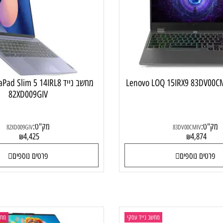
מחשב נייד Pad Slim 5 14IRL8
82XD009GIV
:
מק"ט:
82XD009GIV
83DV00CMIV
4,425
4,87
₪
₪
ם נוספים
פרטים נוספים