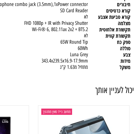
ומרית
כן
מוארת
לא
טי
לא
ne / microphone combo jack (3.5mm),1xPower connector
טיסים
SD Card Reader
ביעת אצבע
לא
FHD 1080p + IR with Privacy Shutter
 אלחוטית
Wi-Fi® 6, 802.11ax 2x2 + BT5.2
קווית
לא
65W Round Tip
60Wh
Luna Grey
343.4x239.5x16.9-17.9mm
מתחיל מ1.63 ק"ג
ניין אותך
מחשב נייד טאץ מתהפך