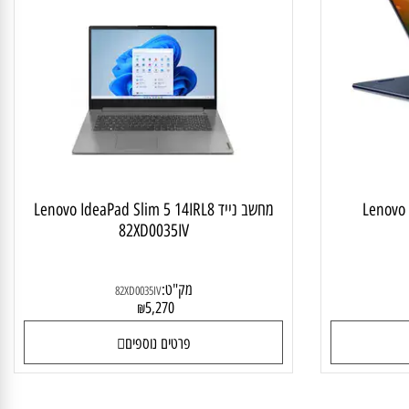
יד טאץ מתהפך
מחשב נייד לסטודנט ולבית
Lenovo
מחשב נייד Lenovo IdeaPad Slim 5 14IRL8
82XD0035IV
מק"ט:
82XD0035IV
5,270
₪