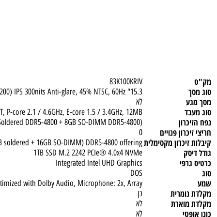
83K100KRIV
15.3" WUXGA (1920x1200) IPS 300nits Anti-glare, 45% NTSC, 60Hz
ע
לא
ד
) / 12T, P-core 2.1 / 4.6GHz, E-core 1.5 / 3.4GHz, 12MB
כרון
(16GB (8GB Soldered DDR5-4800 + 8GB SO-DIMM DDR5-4800
כרון פנויים
0
זיכרון מקסימלית
B (8GB soldered + 16GB SO-DIMM) DDR5-4800 offering
סק
1TB SSD M.2 2242 PCIe® 4.0x4 NVMe
רפי
Integrated Intel UHD Graphics
DOS
 x2, optimized with Dolby Audio, Microphone: 2x, Array