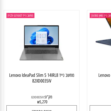
פרטים נוספים
יד טאץ מתהפך
מחשב נייד לסטודנט ולבית
Lenovo
מחשב נייד Lenovo IdeaPad Slim 5 14IRL8
82XD0035IV