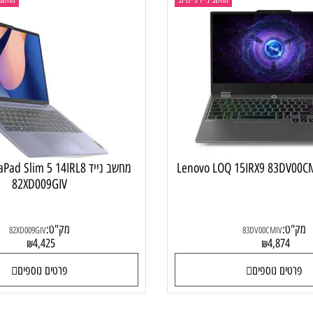
מחשב נייד גיימינג
מחשב נייד
מחשב נייד Pad Slim 5 14IRL8
82XD009GIV
:
מק"ט:
82XD009GIV
83DV00CMIV
4,425
4,87
₪
₪