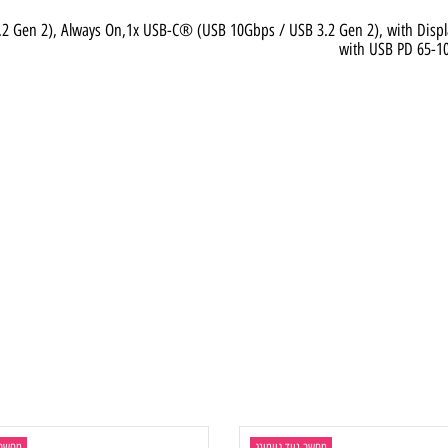
4stereo speakers, 2W x2 (woofers), 2W x2 (twe
 3.2 Gen 2), Always On,1x USB-C® (USB 10Gbps / USB 3.2 Gen 2), wit
with USB PD