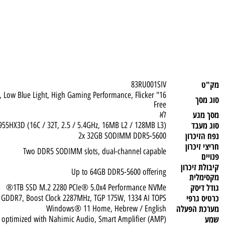
83RU001SIV
-SYNC®, Low Blue Light, High Gaming Performance, Flicker
Free
ע
לא
ד
 9 9955HX3D (16C / 32T, 2.5 / 5.4GHz, 16MB L2 / 128MB L3)
כרון
2x 32GB SODIMM DDR5-5600
כרון
Two DDR5 SODIMM slots, dual-channel capable
יכרון
Up to 64GB DDR5-5600 offering
ית
סק
1TB SSD M.2 2280 PCIe® 5.0x4 Performance NVMe®
16GB GDDR7, Boost Clock 2287MHz, TGP 175W, 1334 AI TOPS