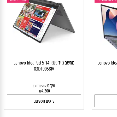
 לסטודנט ולבית
מחשב נייד מתהפך
Lenovo Idea
מחשב נייד Lenovo IdeaPad 5 14IRU9
83DT0058IV
מק"ט:
83DT0058IV
4,300
₪