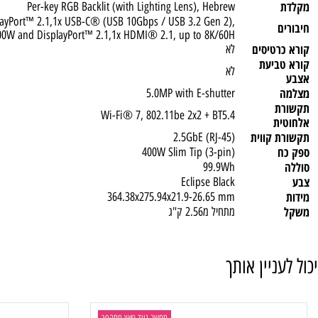
רפי
הפעלה
Windows® 11 Home, Hebrew / English
eters), optimized with Nahimic Audio, Smart Amplifier (AMP)
Per-key RGB Backlit (with Lighting Lens), Hebrew
h DisplayPort™ 2.1,1x USB-C® (USB 10Gbps / USB 3.2 Gen 2),
 65-100W and DisplayPort™ 2.1,1x HDMI® 2.1, up to 8K/60H
טיסים
לא
ביעת
לא
5.0MP with E-shutter
Wi-Fi® 7, 802.11be 2x2 + BT5.4
ת
קווית
2.5GbE (RJ-45)
400W Slim Tip (3-pin)
99.9Wh
Eclipse Black
364.38x275.94x21.9-26.65 mm
מתחיל מ2.56 ק"ג
ניין אותך